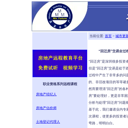
当前位置:
首页
>
城市更
“回迁房”交易全过
“回迁房”是深圳很多投
但是“回迁房”交易是处
过程中产生了非常多的问
的、非旧改项目的等等诸
职业资格系列远程课程
然而要理清“回迁房”的各
房地产经纪人
房”要处理好，更是非常
分析与处理“回迁房”问题
房地产估价师
基于此，我们邀请业内专家
次课程，使更多的投资者读
土地登记代理人
弯路，明明白白。