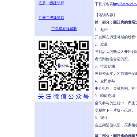
注册一级建筑师
下载报名表
http://www.chi
【培训内容】
注册二级建筑师
第一部分：回迁房的发展
可免费在线试听
1、起始
开发商在拆迁补偿的过程
2、发展
尝到甜头的购买人开始影
者找到价格合适的家。
3、推波助澜
没有资金实力的前期开发
4、全民参与
中介机构、金融机构、宣
5、瞬间崩塌
全民参与的过程中，产生
交易留下一片惨不忍睹。
6、现状
业主期望值依旧，买家担
第二部分：回迁房的种类