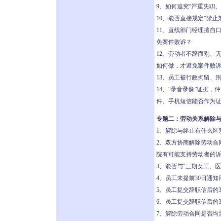
9、如何追究“严重失职
10、能否直接规定“禁
11、直线部门经理擅自
免案件败诉？
12、劳动者不辞而别、
如何做，才避免案件败
13、员工被行政拘留、
14、“录音录像”证据
件、手机短信能否作为
专题二：劳动关系解除
1、解除与终止有什么区
2、双方协商解除劳动合
院有可能支持劳动者的
3、能否与“三期女工、
4、员工未提前30日通
5、员工提交辞职信后的
6、员工提交辞职信后的
7、解除劳动合同是否均