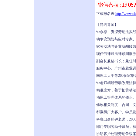
下载报名表
http://www.ch
【特约导师】
钟永棣，资深劳动法实
动争议预防与应对专家、
家劳动法与企业薪酬绩效
现任劳律通法律顾问服务
副会长兼秘书长；兼任
服务中心、广州市就业
南理工大学等200多家
钟老师精通劳动政策法
精准应对，善于把劳动
动用工管理体系的修正
修改相关制度、合同、
都赢得广大客户、学员发
科班出身的钟老师，20
部门专职劳动仲裁员，获
协助客户处理劳动争议案