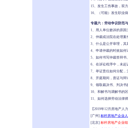
15、发生工伤事故，双
16、（可能）发生职业
专题六：劳动争议防范
1、用人单位败诉的原因
2、仲裁或法院在处理案
3、什么是公开审理，其
4、申请仲裁的时效如何
5、如何书写仲裁答辩书
6、在诉讼程序中，未起
7、举证责任如何分配，
8、开庭期间，质证与辩
9、领取裁决书、判决书
10、和解书与调解书的
11、如何选择劳动法律
【2019年12月房地产
[广州]
标杆房地产企业人
[北京]
标杆房地产企业组