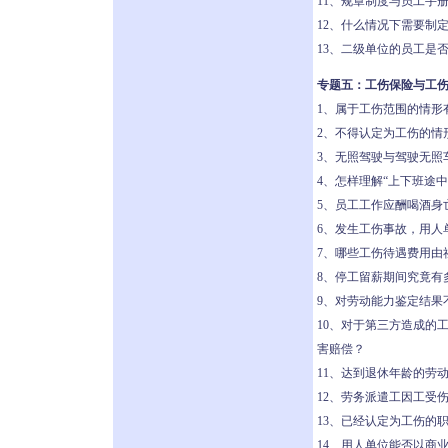
11、规章制度与员工手
12、什么情况下需要制
13、二级单位的员工是
专题五：工伤保险与工
1、属于工伤范围的情形
2、不得认定为工伤的情
3、无照驾驶与驾驶无照
4、怎样理解“上下班途
5、员工工作应酬喝酒身
6、发生工伤事故，用人
7、哪些工伤待遇费用由
8、停工留薪期间究竟有
9、对劳动能力鉴定结果
10、对于第三方造成的
害赔偿？
11、达到退休年龄的劳
12、劳务派遣工因工受
13、已经认定为工伤的
14、用人单位能否以商