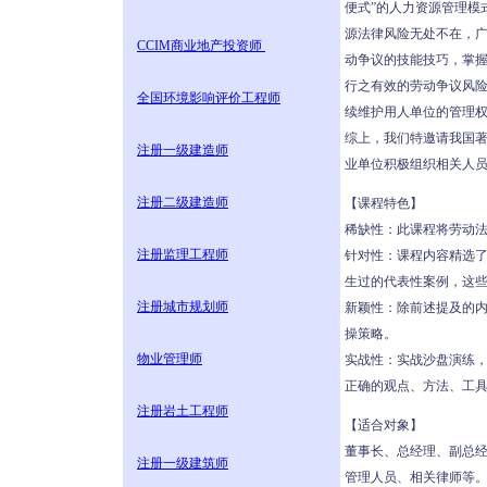
便式”的人力资源管理模
源法律风险无处不在，
CCIM商业地产投资师
动争议的技能技巧，掌握
行之有效的劳动争议风
全国环境影响评价工程师
续维护用人单位的管理
综上，我们特邀请我国
注册一级建造师
业单位积极组织相关人
注册二级建造师
【课程特色】
稀缺性：此课程将劳动
注册监理工程师
针对性：课程内容精选
生过的代表性案例，这
注册城市规划师
新颖性：除前述提及的
操策略。
物业管理师
实战性：实战沙盘演练
正确的观点、方法、工
注册岩土工程师
【适合对象】
董事长、总经理、副总经
注册一级建筑师
管理人员、相关律师等