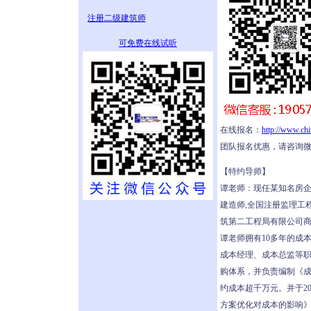
注册二级建筑师
可免费在线试听
在线报名：
http://www.ch
团队报名优惠，请咨询
【特约导师】
谭老师：现任某知名房企
建造师,全国注册监理工
筑第二工程局有限公司
谭老师拥有10多年的成
成本经理、成本总监等
购体系，并负责编制《
约成本超千万元。并于2
方案优化对成本的影响