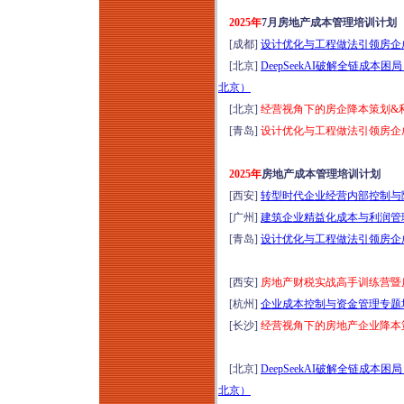
日郑州）
2025年
7月房地产成本管理培训计划
2026年康养项目定位
[成都]
设计优化与工程做法引领房企成
设计与营销运营提升
[北京]
DeepSeekAI破解全链成本
研讨暨项目考察（8
北京）
月8-9日上海）从定位
[北京]
经营视角下的房企降本策划&利润
筹开、空间设计、品
[青岛]
设计优化与工程做法引领房企成本
牌营销到运营管理全
生命周期
2025年
房地产成本管理培训计划
2026年云南温泉水疗
[西安]
转型时代企业经营内部控制与降本
运动疗愈+爱情疗愈
[广州]
建筑企业精益化成本与利润管理及D
标杆项目考察（8月9-
[青岛]
设计优化与工程做法引领房企成本
12日）
国企央企及事业单位
[西安]
房地产财税实战高手训练营暨房
项目全生命周期管理
[杭州]
企业成本控制与资金管理专题培训
实战能力提升专题培
[长沙]
经营视角下的房地产企业降本策
训（2026年8月11-12
日成都）
[北京]
DeepSeekAI破解全链成本
穿透式监管下国企法
北京）
务、合规、内控、风