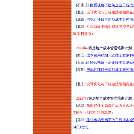
管理专题培训（2026
[石家庄]
财税视角下建筑企业工程成本管
年8月7日西安）
[北京]
设计优化与工程做法引领房企成本
存量时代地产新媒体
[成都]
房地产项目全周期成本管控痛点
全域营销体系（短视
[北京]
社保新政下物业成本管控与新经
频+小红书+短剧+直
30-31日北京）
播）高效获客全链路
落地转化实战培训
2025年
9月房地产成本管理培训计划
（2026年8月8-9日郑
[西安]
成本费用精细化管理全案例解析培
州）
[石家庄]
经营视角下房企降本策划&利
商业地产全流程与资
[深圳]
房地产项目全周期成本管控痛点及
产管理提升研修（8
月8-9日石家庄）公募
[北京]
设计优化与工程做法引领房企成本
REITs解析、策划定
位、收益测算、筹备
2025年
8月房地产成本管理培训计划
期招商与开业后资产
[武汉]
第四代住宅高端产品力景观全
增值经营实操心法
度研学（8月22-23日武汉）
2026年商业标杆项目
[郑州]
建筑市场变局下的工程成本全过
会员运营与直播营销
24日郑州）
实战特训班（8月8-9