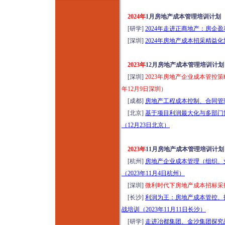
构建培训（8月15-16
2024年
1月房地产成本管理培训计划
日成都）
[研学]
2024年走进正商地产：房企
建工司法解释（二）
[深圳]
2024年房地产成本招采精益
新规深度研判与风控
维权实战研修（2026
2023年
12月房地产成本管理培训计划
年8月15-16日郑州）
[深圳]
2023年房地产企业成本管控
走进银川，区域标杆
年12月9日深圳）
房企经典项目考察，
[成都]
房地产工程成本控制、合同管理
吃透长效运营逻辑
[北京]
基于项目利润最大化与多部门
（2026年8月15-16
（12月23日北京）
日）
2023年
11月房地产成本管理培训计划
[杭州]
房地产企业成本管理（组织、
（2023年11月4日杭州）
[深圳]
微利时代下房地产成本招标采
[长沙]
利润为王：房地产成本管控、
战培训（2023年11月11日长沙）
[研学]
走进冶都集团、金沙集团探究