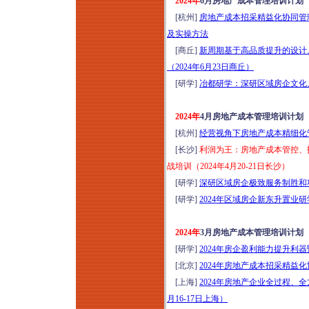
2024年
6月房地产成本管理培训计划
新清单计价标准与施
[杭州]
房地产成本招采精益化协同管理
工合同司法解释
及实操方法
（二）（征求意见
[商丘]
新周期基于高品质提升的设计
稿）深度解读暨建设
（2024年6月23日商丘）
工程合同风险点、结
[研学]
冶都研学：深研区域房企文化、
算、索赔、审计、财
评及司法鉴定审理实
2024年
4月房地产成本管理培训计划
务专题培训（2026年
[杭州]
经营视角下房地产成本精细化管理
8月14日哈尔滨）
[长沙]
利润为王：房地产成本管控、
2026小体量商业运营
战培训（2024年4月20-21日长沙）
提效与营收增量实战
[研学]
深研区域房企极致服务制胜和项
特训班（8月15-16日
[研学]
2024年区域房企新东升置业研
成都）
优秀物业管理项目经
2024年
3月房地产成本管理培训计划
理训练营（2026年8
[研学]
2024年房企盈利能力提升利
月15-16日成都）
[北京]
2024年房地产成本招采精益
2026年工程挂靠、建
[上海]
2024年房地产企业全过程、
筑劳务税务稽查高频
月16-17日上海）
风险应对及税负合规