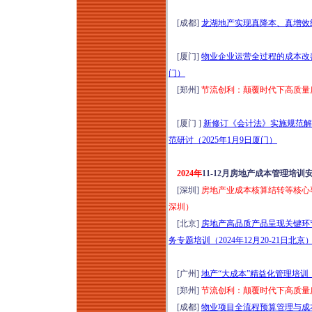
险、审计“五位一体
[成都]
龙湖地产实现真降本、真增效
化” 构建专题培训
（2026年8月12日西
[厦门]
物业企业运营全过程的成本改善
安）
门）
2026探访中国“好房
[郑州]
节流创利：颠覆时代下高质量房地
子”：新规2.0成都住
宅标杆项目研学（8
[厦门 ]
新修订《会计法》实施规范解
月13-14日成都）
范研讨（2025年1月9日厦门）
新基建格局下工程项
目（DB&EPC）造价
2024年
11-12月房地产成本管理培训
管控、招采优化、结
[深圳]
房地产业成本核算结转等核心事项
算审计与争议破局高
深圳）
级研修（2026年8月
[北京]
房地产高品质产品呈现关键环
13日昆明）
务专题培训（2024年12月20-21日北京
“十五五”规划基建领
域高质量发展：人工
[广州]
地产“大成本”精益化管理培训
智能+工程建设项目
[郑州]
节流创利：颠覆时代下高质量房地
全流程精益管控与风
[成都]
物业项目全流程预算管理与成本控