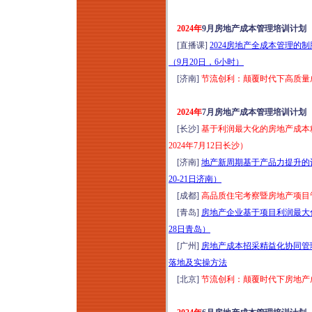
险防范培训（2026年
8月13日昆明）
2024年
9月房地产成本管理培训计划
城市更新运营思维模
[直播课]
2024房地产全成本管理的
式全流程风险防范解
（9月20日，6小时）
析与操盘实践分享培
[济南]
节流创利：颠覆时代下高质量成
训（2026年8月14-15
日武汉）
2024年
7月房地产成本管理培训计划
城市更新项目落地操
[长沙]
基于利润最大化的房地产成本
盘实战方案班（2026
2024年7月12日长沙）
年8月14-16日成都）
[济南]
地产新周期基于产品力提升的
走进天津：深研全首
20-21日济南）
层架空新模式-金茂、
[成都]
高品质住宅考察暨房地产项目管控
绿城、保利、中海等
[青岛]
房地产企业基于项目利润最大化
经典项目研学（2026
28日青岛）
年8月14-15日）
[广州]
房地产成本招采精益化协同管理
走进永威服务：深研
落地及实操方法
高品质物业实践落地
[北京]
节流创利：颠覆时代下房地产成
做法和经验（2026年
8月14-15日郑州）