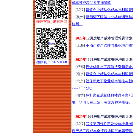
成本可控高品质平衡策略
（2026年8月1-2日哈
[武汉]
建筑企业精益化成本与利润管理专
尔滨）
[杭州]
新形势下建筑企业战略调整与项
2026年项目谋划、资
杭州）
金申报、城市更新、
国企市场化转型实操
2025年
12月房地产成本管理培训计划
高级研修（8月6日西
[上海]
不动产资产管理与商业地产物业管
安）
全域六网投融资规划
2025年
11月房地产成本管理培训计划
与市场拓展能力高阶
[成都]
设计优化与工程做法引领房企成本
培训（2026年8月7-8
[南京]
建筑企业精益化成本与利润管理专
日北京）
[北京]
社保新政下物业成本管控与新经
嵌入式社区+居家养
22-23日北京）
老落地实操研学
[研学]
标杆房企成都经典楼盘考察+工
（2026年8月7日-9日
境、华润天宸上院、黄龙溪谷塔希提、
济南）
新版清单计价标准落
2025年
10月房地产成本管理培训计划
地实操、造价争议化
[武汉]
武汉第四代住宅及经典楼盘考察
解与全过程造价合规
质产品工程成本全流程协同战略运营深