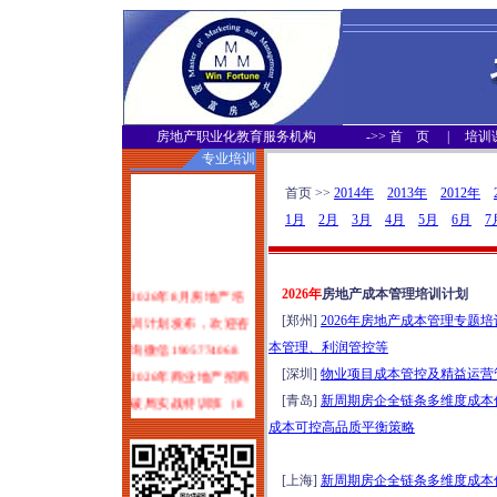
房地产职业化教育服务机构
->>
首 页
|
培训
专业培训
首页 >>
2014年
2013年
2012年
1月
2月
3月
4月
5月
6月
7
2026年8月房地产培
2026年
房地产成本管理培训计划
训计划发布，欢迎咨
[郑州]
2026年房地产成本管理专题培
询微信1905774068
本管理、利润管控等
2026年商业地产招商
[深圳]
物业项目成本管控及精益运营管理
破局实战特训班（8
[青岛]
新周期房企全链条多维度成本优控
月1-2日郑州）
成本可控高品质平衡策略
塑造服务力：可落地
可变现的物业服务品
[上海]
新周期房企全链条多维度成本优控
质体系打造实战培训