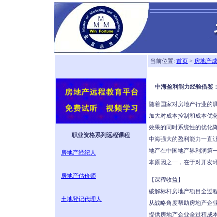
当前位置:
首页
>
房地产
中海盈利能力经验借鉴：
随着国家对房地产行业的
加大对成本控制和成本优化
效果的同时系统性的优化
职业资格系列远程课程
中海强大的盈利能力一直
地产在中国地产界利润第一
房地产经纪人
本原因之一，在于对开发
房地产估价师
【课程收益】
破解标杆房地产项目全过程
土地登记代理人
从战略角度帮助房地产企业
提供房地产企业全过程成本