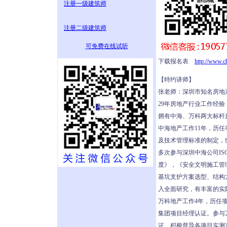
注册一级建筑师
注册二级建筑师
可免费在线试听
下载报名表
http://www.c
【特约讲师】
张老师：深圳市知名房地
29年房地产行业工作经验
拥有中海、万科两大标杆
中海地产工作11年，历
及技术管理标准的制定，
多次参与深圳中海公司IS
度》，《安全文明施工管
基坑支护方案选型、结构
入全面研究，有丰富的实
万科地产工作4年，历任
集团项目经理认证。参与
证。积极督导各项目实测