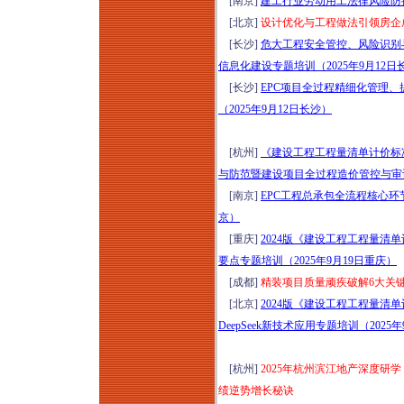
[南京]
建工行业劳动用工法律风险防控
[北京]
设计优化与工程做法引领房企成本
[长沙]
危大工程安全管控、风险识别
信息化建设专题培训（2025年9月12日
[长沙]
EPC项目全过程精细化管理
（2025年9月12日长沙）
[杭州]
《建设工程工程量清单计价标准》
与防范暨建设项目全过程造价管控与审计
[南京]
EPC工程总承包全流程核心环
京）
[重庆]
2024版《建设工程工程量
要点专题培训（2025年9月19日重庆）
[成都]
精装项目质量顽疾破解6大关键
[北京]
2024版《建设工程工程量
DeepSeek新技术应用专题培训（2025
[杭州]
2025年杭州滨江地产深度研学
绩逆势增长秘诀