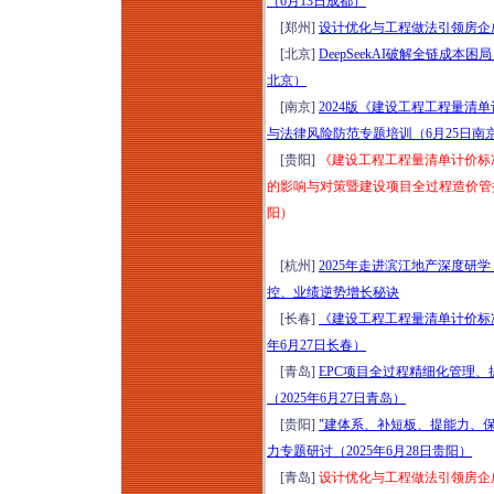
（6月13日成都）
[郑州]
设计优化与工程做法引领房企成
[北京]
DeepSeekAI破解全链成本
北京）
[南京]
2024版《建设工程工程量
与法律风险防范专题培训（6月25日南
[贵阳]
《建设工程工程量清单计价标准》(
的影响与对策暨建设项目全过程造价管控
阳）
[杭州]
2025年走进滨江地产深度研学
控、业绩逆势增长秘诀
[长春]
《建设工程工程量清单计价标准》G
年6月27日长春）
[青岛]
EPC项目全过程精细化管理
（2025年6月27日青岛）
[贵阳]
"建体系、补短板、提能力、
力专题研讨（2025年6月28日贵阳）
[青岛]
设计优化与工程做法引领房企成本