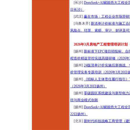
[长沙]
DeepSeek+AI赋能危大工
化” 构建专题培训
日长沙）
（2026年8月12日西
[武汉]
赢在市场：工程企业市场营销实战
安）
[乌鲁木齐]
新清单计价标准与施工合
2026探访中国“好房
风险点、结算、索赔、审计、财评及司
子”：新规2.0成都住
宅标杆项目研学（8
2026年3月房地产工程管理培训计划
月13-14日成都）
[扬州]
新标准下EPC项目招投标、合
新基建格局下工程项
程造价精益管控实战高级研修（2026年
目（DB&EPC）造价
[扬州]
24版清单计价实施后新挑战
管控、招采优化、结
价管理实务专题培训（2026年3月20日
算审计与争议破局高
[扬州]
《招标人主体责任履行指引》
级研修（2026年8月
（2026年3月20日扬州）
13日昆明）
[扬州]
零碳园区系统建设与新型电力运
“十五五”规划基建领
径与商业模式创新
域高质量发展：人工
[扬州]
DeepSeek+AI赋能危大工
智能+工程建设项目
22日扬州）
全流程精益管控与风
[北京]
新时代科技战略工商管理（建筑）
险防范培训（2026年