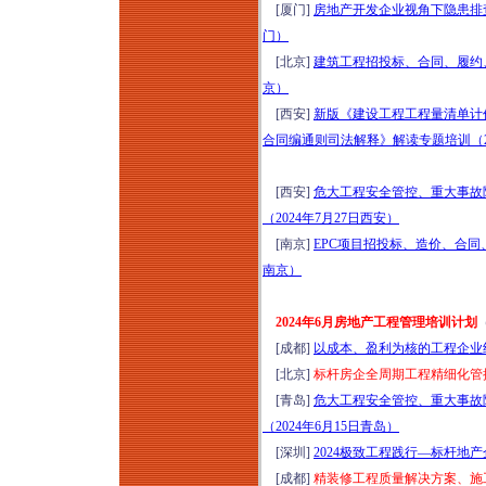
[厦门]
房地产开发企业视角下隐患排查治
门）
[北京]
建筑工程招投标、合同、履约、
京）
[西安]
新版《建设工程工程量清单计
合同编通则司法解释》解读专题培训（20
[西安]
危大工程安全管控、重大事故
（2024年7月27日西安）
[南京]
EPC项目招投标、造价、合同
南京）
2024年6月房地产工程管理培训计划
[成都]
以成本、盈利为核的工程企业组
[北京]
标杆房企全周期工程精细化管
[青岛]
危大工程安全管控、重大事故
（2024年6月15日青岛）
[深圳]
2024极致工程践行—标杆地
[成都]
精装修工程质量解决方案、施工