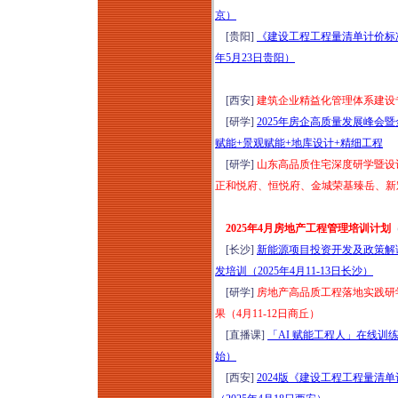
京）
[贵阳]
《建设工程工程量清单计价标准》G
年5月23日贵阳）
[西安]
建筑企业精益化管理体系建设专题
[研学]
2025年房企高质量发展峰会暨
赋能+景观赋能+地库设计+精细工程
[研学]
山东高品质住宅深度研学暨设计
正和悦府、恒悦府、金城荣基臻岳、新
2025年4月房地产工程管理培训计划
[长沙]
新能源项目投资开发及政策解
发培训（2025年4月11-13日长沙）
[研学]
房地产高品质工程落地实践研
果（4月11-12日商丘）
[直播课]
「AI 赋能工程人」在线训练
始）
[西安]
2024版《建设工程工程量