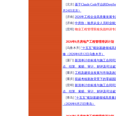
年8月7日西安）
[北京]
基于Claude Code平台的D
存量时代地产新媒体
月24日北京）
全域营销体系（短视
[济南]
2026年工程企业高质量发展专
频+小红书+短剧+直
[济南]
中房协：验房从业人员职业能力培
播）高效获客全链路
[昆明]
物业工程管理双核实战特训专题培
落地转化实战培训
（2026年8月8-9日郑
2026年6月房地产工程管理培训计划
州）
[乌鲁木齐]
“十五五”规划基建领域
商业地产全流程与资
修（2026年6月12日乌鲁木齐）
产管理提升研修（8
[厦门]
新清单计价标准与施工合同司
月8-9日石家庄）公募
点、结算、索赔、审计、财评及司法鉴定
REITs解析、策划定
[重庆]
工程及建筑业发展与市场及政策
位、收益测算、筹备
[重庆]
双碳考核新政背景下的零碳园区
期招商与开业后资产
[昆明]
新清单计价标准与施工合同司
增值经营实操心法
点、结算、索赔、审计、财评及司法鉴定
2026年商业标杆项目
[青岛]
“十五五”规划基建领域高质
会员运营与直播营销
（2026年6月25日青岛）
实战特训班（8月8-9
日郑州）