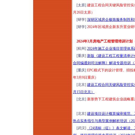
[太原]
建设工程合同关键风险管控实务
月26日太原）
[研学]
深研区域房企极致服务制胜和项
[研学]
2024年区域房企新东升置业研
2024年3月房地产工程管理培训计划
[杭州]
2024年施工企业项目管理体系
[重庆]
新版《建设工程工程量清单计
合同编通则司法解释》解读专题培训（20
[重庆]
EPC模式下的设计管理、招投
年3月9日重庆）
[北京]
建设工程合同关键风险管控实务
月15日北京）
[北京]
新形势下工程建筑企业战略重启
[北京]
建设项目设计概算编审规范、
热点实务指引与典型案例解析培训（202
[武汉]
《24清标（征）》条文解读、