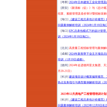
[考察]
2024年日本建筑工业化管理及
[西安]
《新清标（征）》与《总计规
结算、索赔管理及造价审计暨招标采购管
[海口]
《建设工程总承包计价规范》
问题案例解析培训（2024年1月19日海
[海口]
EPC总承包模式下的设计管
训（2024年1月19日海口）
[北京]
高质量工程招标管理与案例解析培
[成都]
2024年新形势下业主方项目
培训（1月19日成都）
[德州]
2024年走进德州亚太集团、
月20-21日）
[长沙]
建设项目设计概算编审规范、
热点实务指引与典型案例解析培训（202
2023年12月房地产工程管理培训计划
[长沙]
《建设工程总承包计价规范》
问题案例解析培训（2023年12月9日长