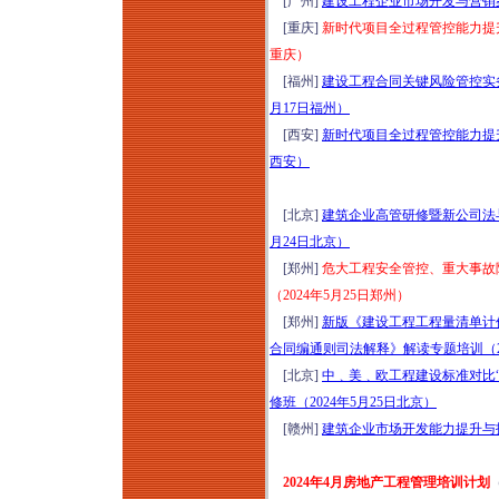
[广州]
建设工程企业市场开发与营销案
[重庆]
新时代项目全过程管控能力提升
重庆）
[福州]
建设工程合同关键风险管控实务
月17日福州）
[西安]
新时代项目全过程管控能力提升
西安）
[北京]
建筑企业高管研修暨新公司法
月24日北京）
[郑州]
危大工程安全管控、重大事故
（2024年5月25日郑州）
[郑州]
新版《建设工程工程量清单计
合同编通则司法解释》解读专题培训（20
[北京]
中﹑美﹑欧工程建设标准对比
修班（2024年5月25日北京）
[赣州]
建筑企业市场开发能力提升与投
2024年4月房地产工程管理培训计划