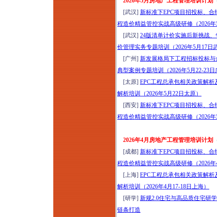
2026年5月房地产工程管理培训计划
2026年康养项目定位
[武汉]
新标准下EPC项目招投标、合
设计与营销运营提升
程造价精益管控实战高级研修（2026年
研讨暨项目考察（8
[武汉]
24版清单计价实施后新挑战
月8-9日上海）从定位
价管理实务专题培训（2026年5月17日
筹开、空间设计、品
[广州]
新发展格局下工程招标投标与
牌营销到运营管理全
典型案例专题培训（2026年5月22-23
生命周期
[太原]
EPC工程总承包相关政策解
2026年云南温泉水疗
解析培训（2026年5月22日太原）
运动疗愈+爱情疗愈
[西安]
新标准下EPC项目招投标、合
标杆项目考察（8月9-
程造价精益管控实战高级研修（2026年5
12日）
国企央企及事业单位
2026年4月房地产工程管理培训计划
项目全生命周期管理
[成都]
新标准下EPC项目招投标、合
实战能力提升专题培
程造价精益管控实战高级研修（2026年
训（2026年8月11-12
[上海]
EPC工程总承包相关政策解
日成都）
解析培训（2026年4月17-18日上海）
穿透式监管下国企法
[研学]
新规2.0住宅与高品质住宅研学（
务、合规、内控、风
链条打造
险、审计“五位一体