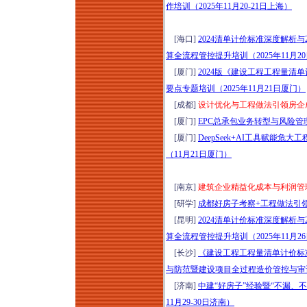
作培训（2025年11月20-21日上海）
日成都）
建工司法解释（二）
[海口]
2024清单计价标准深度解析
新规深度研判与风控
算全流程管控提升培训（2025年11月2
维权实战研修（2026
[厦门]
2024版《建设工程工程量
年8月15-16日郑州）
要点专题培训（2025年11月21日厦门）
走进银川，区域标杆
[成都]
设计优化与工程做法引领房企成本
房企经典项目考察，
[厦门]
EPC总承包业务转型与风险管理
吃透长效运营逻辑
[厦门]
DeepSeek+AI工具赋能
（2026年8月15-16
（11月21日厦门）
日）
[南京]
建筑企业精益化成本与利润管理专
[研学]
成都好房子考察+工程做法引领产
[昆明]
2024清单计价标准深度解析
算全流程管控提升培训（2025年11月2
[长沙]
《建设工程工程量清单计价标准》
与防范暨建设项目全过程造价管控与审计
[济南]
中建“好房子”经验暨“不漏、
11月29-30日济南）