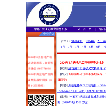
房地产职业化教育服务机构
->>
首 页
|
培训
专业培训
首页 >>
培训课程
2014年
2013年
1月
2月
3月
4月
5月
6月
7
2026年8月房地产培
训计划发布，欢迎咨
2026年8月房地产工程管理培训计划
询微信1905774068
[杭州]
建筑施工行业破局实操沙龙（2
2026年商业地产招商
[西安]
新版清单计价标准落地实操、造
破局实战特训班（8
日西安）
月1-2日郑州）
[研修]
新基建格局下工程项目（DB
塑造服务力：可落地
（2026年8月13日昆明；8月21日呼和
可变现的物业服务品
[昆明]
“十五五”规划基建领域高质
质体系打造实战培训
训（2026年8月13日昆明）
（2026年8月1-2日哈