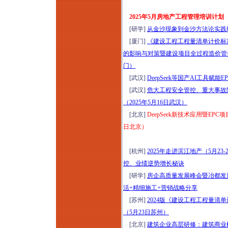
2025年5月房地产工程管理培训计划
[研学]
从金沙现象到金沙方法论实践研
[厦门]
《建设工程工程量清单计价标准》(
的影响与对策暨建设项目全过程造价管控
门）
[武汉]
DeepSeek等国产AI工具赋
[武汉]
危大工程安全管控、重大事故
（2025年5月16日武汉）
[北京]
DeepSeek新技术应用暨EP
日北京）
[杭州]
2025年走进滨江地产（5月2
控、业绩逆势增长秘诀
[研学]
房企高质量发展峰会暨冶都发展
活+精细施工+营销战略分享
[苏州]
2024版《建设工程工程量
（5月23日苏州）
[北京]
建筑企业高层研修：建筑商业模式