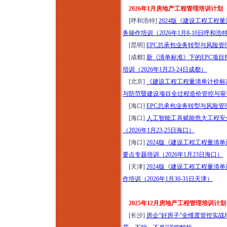
8月13日昆明）
2026年1月房地产工程管理培训计划
城市更新运营思维模
[呼和浩特]
2024版《建设工程工
式全流程风险防范解
务操作培训（2026年1月8-10日呼和浩
析与操盘实践分享培
[昆明]
EPC总承包业务转型与风险管理
训（2026年8月14-15
[成都]
新《清单标准》下的EPC项
日武汉）
培训（2026年1月23-24日成都）
城市更新项目落地操
[北京]
《建设工程工程量清单计价标准》
盘实战方案班（2026
与防范暨建设项目全过程造价管控与审计、
年8月14-16日成都）
[海口]
EPC总承包业务转型与风险管理
走进天津：深研全首
[海口]
人工智能工具赋能危大工程安
层架空新模式-金茂、
（2026年1月23-25日海口）
绿城、保利、中海等
[海口]
2024版《建设工程工程量
经典项目研学（2026
要点专题培训（2026年1月23日海口）
年8月14-15日）
[天津]
2024版《建设工程工程量
走进永威服务：深研
作培训（2026年1月30-31日天津）
高品质物业实践落地
做法和经验（2026年
2025年12月房地产工程管理培训计划
8月14-15日郑州）
[长沙]
房企“好房子”全维度管控实战培
新清单计价标准与施