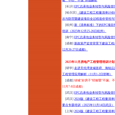
霉、不吵、不臭”详细解析
工合同司法解释
[长沙]
EPC总承包业务转型与风险管理
（二）（征求意见
[哈尔滨]
《建设工程工程量清单计价标准
稿）深度解读暨建设
示与防范暨建设项目全过程造价管控与审
工程合同风险点、结
[杭州]
新《清单标准》下的EPC项
算、索赔、审计、财
培训（2025年12月25-26日杭州）
评及司法鉴定审理实
[南宁]
EPC总承包业务转型与风险管理
务专题培训（2026年
[成都]
新政策严监管背景下建设工程
8月14日哈尔滨）
12月26-27日成都）
2026小体量商业运营
提效与营收增量实战
2025年11月房地产工程管理培训计划
特训班（8月15-16日
[研学]
走进天伦湾龙城首府、海铂云
成都）
工程管理应用解析（11月1-2日邯郸）
优秀物业管理项目经
[成都]
绿城“好房子”经验暨“不漏、
理训练营（2026年8
11月7-8日成都）
月15-16日成都）
[武汉]
EPC总承包业务转型与风险管理
2026年工程挂靠、建
[武汉]
2024版《建设工程工程量
筑劳务税务稽查高频
要点专题培训（2025年11月14日武汉）
风险应对及税负合规
[上海]
2024版《建设工程工程量
构建培训（8月15-16