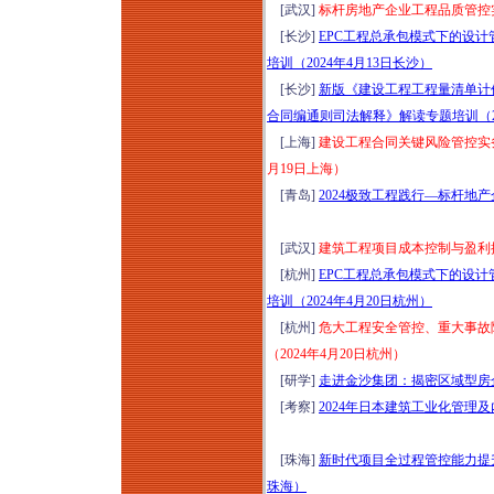
[武汉]
标杆房地产企业工程品质管控实
[长沙]
EPC工程总承包模式下的设计
培训（2024年4月13日长沙）
[长沙]
新版《建设工程工程量清单计
合同编通则司法解释》解读专题培训（20
[上海]
建设工程合同关键风险管控实务
月19日上海）
[青岛]
2024极致工程践行—标杆地
[武汉]
建筑工程项目成本控制与盈利提
[杭州]
EPC工程总承包模式下的设计
培训（2024年4月20日杭州）
[杭州]
危大工程安全管控、重大事故
（2024年4月20日杭州）
[研学]
走进金沙集团：揭密区域型房企经
[考察]
2024年日本建筑工业化管理及内
[珠海]
新时代项目全过程管控能力提升
珠海）