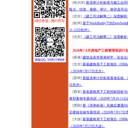
[哈尔滨]
新清单计价标准与施工合同
尔滨）
险点、结算、索赔、审计、财评及司法鉴
2026年项目谋划、资
[北京]
《建工司法解释二》深度解析与
金申报、城市更新、
[杭州]
基于WorkBuddy下的Dee
国企市场化转型实操
21-22日杭州）
高级研修（8月6日西
[北京]
《建工司法解释二》深度解析与
安）
全域六网投融资规划
2026年7-8月房地产工程管理培训计
与市场拓展能力高阶
[香港]
建筑业高管香港研学：安全出海、
培训（2026年8月7-8
[北京]
新基建格局下工程项目（DB
日北京）
（2026年7月17日北京）
嵌入式社区+居家养
[苏州]
新版清单计价标准落地实操、造
老落地实操研学
日苏州）
（2026年8月7日-9日
[西安]
新发展格局下工程招标投标与
济南）
典型案例专题培训（2026年7月10-11
新版清单计价标准落
[贵阳]
新《清单标准》实施后遭遇问
地实操、造价争议化
定硬核实操专题培训（2026年7月17日
解与全过程造价合规
[大连]
新基建格局下工程项目（DB
管理专题培训（2026
（2026年7月23日大连）