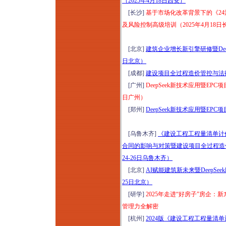
（2025年4月18日西安）
[长沙]
基于市场化改革背景下的《24
及风险控制高级培训（2025年4月18日
[北京]
建筑企业增长新引擎研修暨Deep
日北京）
[成都]
建设项目全过程造价管控与法
[广州]
DeepSeek新技术应用暨EP
日广州）
[郑州]
DeepSeek新技术应用暨E
[乌鲁木齐]
《建设工程工程量清单计价标
合同的影响与对策暨建设项目全过程造价
24-26日乌鲁木齐）
[北京]
AI赋能建筑新未来暨DeepSe
25日北京）
[研学]
2025年走进“好房子”房企：
管理力全解密
[杭州]
2024版《建设工程工程量