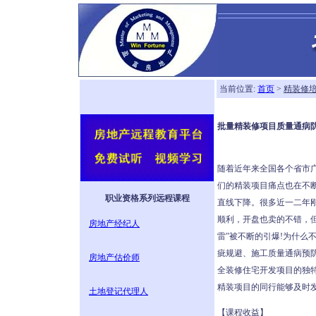
当前位置:
首页
>
精装修
批量精装修项目质量通病防
随着近年来全国各个省市
们的精装项目痛点也在不
职业资格系列远程课程
直线下降。很多近一二年
顺利，开盘也卖的不错，
房地产经纪人
雷”被不断的引爆!为什
疵规避、施工质量通病预
房地产估价师
全装修住宅开发项目的独
精装项目的同行能够及时
土地登记代理人
【课程收益】