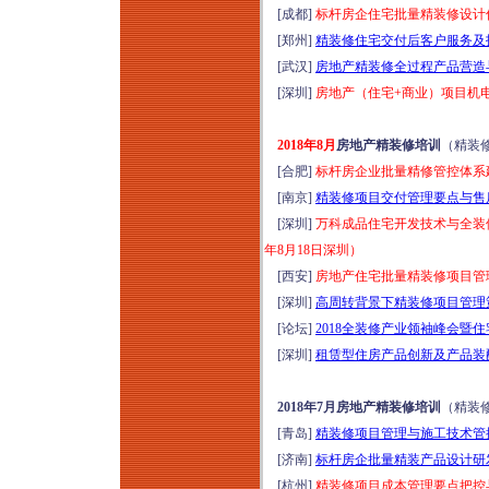
[成都]
标杆房企住宅批量精装修设计优
[郑州]
精装修住宅交付后客户服务及投
[武汉]
房地产精装修全过程产品营造与
[深圳]
房地产（住宅+商业）项目机
2018年8月
房地产精装修培训
（精装
[合肥]
标杆房企业批量精修管控体系建
[南京]
精装修项目交付管理要点与售后
[深圳]
万科成品住宅开发技术与全装
年8月18日深圳）
[西安]
房地产住宅批量精装修项目管理
[深圳]
高周转背景下精装修项目管理策
[论坛]
2018全装修产业领袖峰会暨
[深圳]
租赁型住房产品创新及产品装配
2018年7月房地产精装修培训
（精装
[青岛]
精装修项目管理与施工技术管控
[济南]
标杆房企批量精装产品设计研发
[杭州]
精装修项目成本管理要点把控与