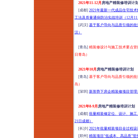
2021年11-12月
房地产精装修培训计
险、审计“五位一体
[成都]
2021年最新一代成品住宅
化” 构建专题培训
工法及质量通病防治实战培训（12月1
（2026年8月12日西
[武汉]
基于客户导向与品质引领的批量
安）
汉）
2026探访中国“好房
子”：新规2.0成都住
[青岛]
精装修设计与施工技术要点管控
宅标杆项目研学（8
日青岛）
月13-14日成都）
新基建格局下工程项
2021年10月
房地产精装修培训计划
目（DB&EPC）造价
[青岛]
基于客户导向与品质引领的批量
管控、招采优化、结
岛）
算审计与争议破局高
[深圳]
新形势下房企精装修项目管理关
级研修（2026年8月
13日昆明）
2021年8-9月
房地产精装修培训计划
“十五五”规划基建领
[成都]
批量精装修定位、设计、施工、
域高质量发展：人工
21日成都）
智能+工程建设项目
[长沙]
2021年批量精装项目全过程
全流程精益管控与风
[郑州]
精装项目“低成本、高品质”管