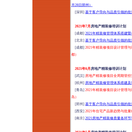
险防范培训（2026年
月28日郑州）
8月13日昆明）
[深圳]
基于客户导向与品质引领的批量
城市更新运营思维模
式全流程风险防范解
2021年7月
房地产精装修培训计划
析与操盘实践分享培
[成都]
2021年精装修管理体系搭建
训（2026年8月14-15
[北京]
基于客户导向与品质引领的批量
日武汉）
[成都]
2021年精装修项目设计管理
城市更新项目落地操
都）
盘实战方案班（2026
年8月14-16日成都）
2021年6月
房地产精装修培训计划
走进天津：深研全首
[武汉]
房地产精装修项目全周期管控实
层架空新模式-金茂、
[杭州]
房地产精装修管理体系搭建及项
绿城、保利、中海等
[青岛]
2021年精装修项目设计管理
经典项目研学（2026
岛）
年8月14-15日）
[郑州]
基于客户导向与品质引领的批量
走进永威服务：深研
[西安]
2021年住宅产品新趋势与批
高品质物业实践落地
[南京]
2021房地产精装修质量各环
做法和经验（2026年
8月14-15日郑州）