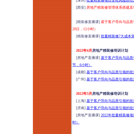
[深圳]
批量精装修项目全程风险防控及
日郑州）
[西安]
房地产精装修管理体系搭建及项
2026年康养项目定位
设计与营销运营提升
[精装修直播课]
基于客户导向与品质引
研讨暨项目考察（8
28日，12小时）
月8-9日上海）从定位
[精装修直播课]
批量精装修7大成本策略
筹开、空间设计、品
牌营销到运营管理全
2022年4月
房地产精装修培训计划
生命周期
[房地产直播课]
基于客户导向与品质引
2026年云南温泉水疗
节，6小时）
运动疗愈+爱情疗愈
[成都]
基于客户导向与品质引领的批量
标杆项目考察（8月9-
[广州]
基于客户导向与品质引领的批量
12日）
国企央企及事业单位
2022年3月
房地产精装修培训计划
项目全生命周期管理
[上海]
基于客户导向与品质引领的批量
实战能力提升专题培
[济南]
基于客户导向与品质引领的批量
训（2026年8月11-12
[房地产直播课]
2022年批量精装修
日成都）
时）
穿透式监管下国企法
务、合规、内控、风