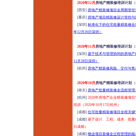
2020年12月
房地产精装修培训计划
（
构建培训（8月15-16
[西安]
房地产精装修项目全周期管控实
日成都）
[重庆]
房地产项目精装修设计管控与施
建工司法解释（二）
[深圳]
标准化下的住宅批量精装修全
新规深度研判与风控
年12月26日深圳）
维权实战研修（2026
年8月15-16日郑州）
2020年11月
房地产精装修培训计划
（
走进银川，区域标杆
[深圳]
基于技术与管理协同的房地产
房企经典项目考察，
11月28日深圳）
吃透长效运营逻辑
[杭州]
房地产精装修风险、交付与售后
（2026年8月15-16
日）
2020年10月
房地产精装修培训计划
（
[南京]
房地产批量精装修全流程管理与
[杭州]
2020年房地产企业精装修
培训（2020年10月17日杭州）
[成都]
住宅批量精装修项目全程关键节
[成都]
基于设计、工程、成本：批量精
日成都）
[成都]
物业项目装修全过程管理的核心