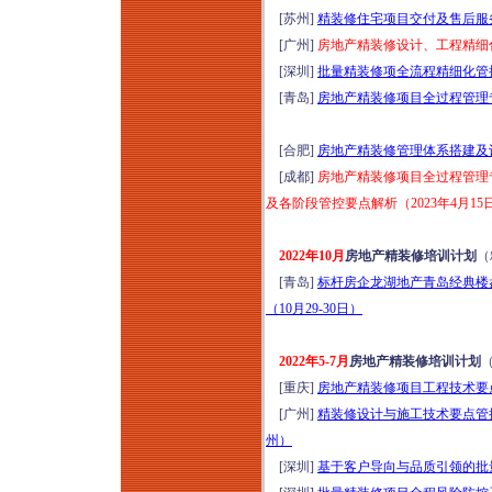
管理专题培训（2026
[苏州]
精装修住宅项目交付及售后服务
年8月7日西安）
[广州]
房地产精装修设计、工程精细化
存量时代地产新媒体
[深圳]
批量精装修项全流程精细化管控
全域营销体系（短视
[青岛]
房地产精装修项目全过程管理专
频+小红书+短剧+直
播）高效获客全链路
[合肥]
房地产精装修管理体系搭建及设
落地转化实战培训
[成都]
房地产精装修项目全过程管理
（2026年8月8-9日郑
及各阶段管控要点解析（2023年4月15
州）
商业地产全流程与资
2022年10月
房地产精装修培训计划
（
产管理提升研修（8
[青岛]
标杆房企龙湖地产青岛经典楼
月8-9日石家庄）公募
（10月29-30日）
REITs解析、策划定
位、收益测算、筹备
2022年5-7月
房地产精装修培训计划
期招商与开业后资产
[重庆]
房地产精装修项目工程技术要点
增值经营实操心法
[广州]
精装修设计与施工技术要点管控
2026年商业标杆项目
州）
会员运营与直播营销
[深圳]
基于客户导向与品质引领的批量
实战特训班（8月8-9