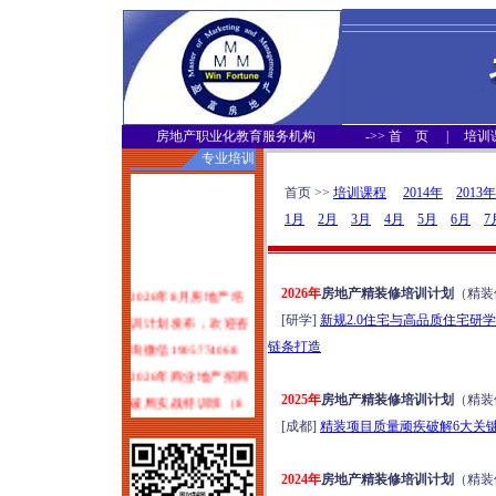
房地产职业化教育服务机构
->>
首 页
|
培训
专业培训
首页 >>
培训课程
2014年
2013年
1月
2月
3月
4月
5月
6月
7
2026年8月房地产培
2026年
房地产精装修培训计划
（精装
训计划发布，欢迎咨
[研学]
新规2.0住宅与高品质住宅研学（
询微信1905774068
链条打造
2026年商业地产招商
破局实战特训班（8
2025年
房地产精装修培训计划
（精装
月1-2日郑州）
[成都]
精装项目质量顽疾破解6大关键
塑造服务力：可落地
可变现的物业服务品
2024年
房地产精装修培训计划
（精装
质体系打造实战培训