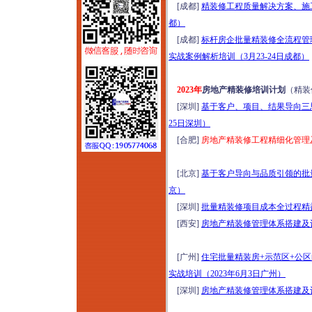
[成都]
精装修工程质量解决方案、施工
（2026年8月1-2日哈
都）
尔滨）
[成都]
标杆房企批量精装修全流程管
2026年项目谋划、资
实战案例解析培训（3月23-24日成都）
金申报、城市更新、
国企市场化转型实操
2023年
房地产精装修培训计划
（精装
高级研修（8月6日西
[深圳]
基于客户、项目、结果导向三思
安）
25日深圳）
全域六网投融资规划
[合肥]
房地产精装修工程精细化管理及
与市场拓展能力高阶
培训（2026年8月7-8
[北京]
基于客户导向与品质引领的批量
日北京）
京）
嵌入式社区+居家养
[深圳]
批量精装修项目成本全过程精益
老落地实操研学
[西安]
房地产精装修管理体系搭建及设
（2026年8月7日-9日
济南）
[广州]
住宅批量精装房+示范区+公
新版清单计价标准落
实战培训（2023年6月3日广州）
地实操、造价争议化
[深圳]
房地产精装修管理体系搭建及设
解与全过程造价合规