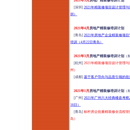
2021年5月
房地产精装修培训计划
新清单计价标准与施
[深圳]
2021年精装修项目设计管理
工合同司法解释
圳）
（二）（征求意见
稿）深度解读暨建设
2021年4月
房地产精装修培训计划
工程合同风险点、结
[青岛]
2021年房地产企业精装修
算、索赔、审计、财
培训（4月22日青岛）
评及司法鉴定审理实
务专题培训（2026年
2021年3月
房地产精装修培训计划
（
8月14日哈尔滨）
[杭州]
2021年精装修项目设计管理
2026小体量商业运营
州）
提效与营收增量实战
[成都]
基于客户导向与品质引领的批
特训班（8月15-16日
成都）
2021年1月
房地产精装修培训计划
（
优秀物业管理项目经
[广州]
2021年广州六大经典楼盘考
理训练营（2026年8
16日）
月15-16日成都）
[青岛]
标杆房企批量精装修全流程管控
2026年工程挂靠、建
岛）
筑劳务税务稽查高频
风险应对及税负合规