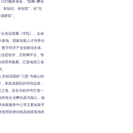
O2O服务体系，"苗圃+孵化
、有知识、有创意"，但"无
成财富"。
了从创业苗圃（学院）、众创
示基地、国家创新人才培养示
、数字经济产业创新综合体。
及信息软件、互联网平台、智
的培育和集聚。已落地浙江省
家。
员创业园的"三园"为核心的
计，来提高园区的空间品质，
意之地，旨在为杭州市打造一
高科技企业孵化器为核心，涵
科创新服务中心等主要创新平
并按照韵律动线高低错落地布