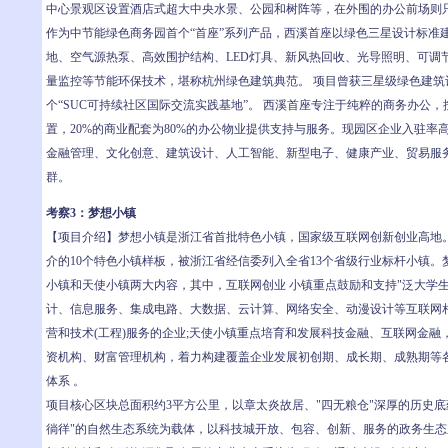
中心景观区设置酒店式超大中央水景、公园和树阵等，在外围的办公前场则
作为中节能绿色商务园首个“首座”系列产品，西溪首座以绿色三星设计标准
地、空气源热泵、高效围护结构、LED灯具、新风热回收、光导照明、可调
量监控等节能环保技术，堪称杭州绿色建筑典范。 项目曾获三星级绿色建筑
个“SUC可持续社区国际交流实践基地”。 西溪首座专注于纯粹的商务办公，按
置，20%的商业配套为80%的办公物业提供支持与服务。现园区企业入驻率高
金融管理、文化创意、建筑设计、人工智能、新型电子、健康产业、贸易服
群。
考察3：梦想小镇
【项目介绍】梦想小镇是浙江省首批特色小镇，国家级互联网创新创业高地
介的10个特色小镇样板，被浙江省经信委列入全省13个省级行业标杆小镇。
小镇和天使小镇两大内容，其中，互联网创业 小镇重点鼓励和支持"泛大学
计、信息服务、集成电路、大数据、云计算、网络安全、动漫设计等互联网
营和技术(工程)服务的企业;天使小镇重点培育和发展科技金融、互联网金融
资机构、财富管理机构，着力构建覆盖企业发展初创期、成长期、成熟期等
体系 。
项目核心区块总面积约3平方公里，以章太炎故居、"四无粮仓"深厚的历史底
徜徉"的自然生态系统为载体，以科技城开放、包容、创新、服务的政务生