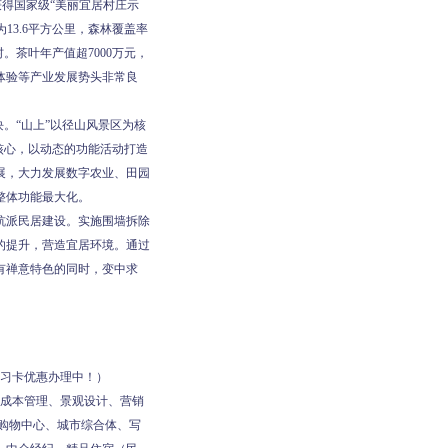
获得国家级“美丽宜居村庄示
13.6平方公里，森林覆盖率
。茶叶年产值超7000万元，
体验等产业发展势头非常良
。“山上”以径山风景区为核
核心，以动态的功能活动打造
展，大力发展数字农业、田园
整体功能最大化。
杭派民居建设。实施围墙拆除
的提升，营造宜居环境。通过
有禅意特色的同时，变中求
学习卡优惠办理中！）
、成本管理、景观设计、营销
购物中心、城市综合体、写