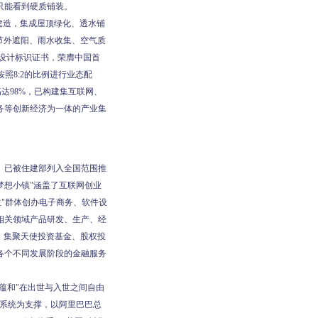
只能看到硬质铺装。
建造，集成屋顶绿化、透水铺
节外遮阳、雨水收集、空气质
设计标识证书，荣膺中国首
照8:2的比例进行业态配
达98%，已构建集互联网、
务等创新经济为一体的产业集
。已被住建部列入全国范围推
梦想小镇"涵盖了互联网创业
生"群体创办电子商务、软件设
相关领域产品研发、生产、经
，集聚天使投资基金、股权投
各个不同发展阶段的金融服务
蕴和"在出世与入世之间自由
态系统为支撑，以阿里巴巴总