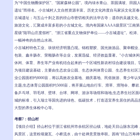
为“中国生物圈保护区”、“国家森林公园”。境内绿水青山、茶园满坡、田园
遗址”而得名。小古城村人文自然资源丰富。历史文化跨度自马家浜文化至
古城遗址；与五山十刹之首的径山寺密切相关的法华古寺；遗存的吴越文化
旅游文化，汇聚成丰富多彩的小古城文化。境内有国家AAAA级景区“江南第
星级“陆羽山庄度假村”、“浙江省重点文物保护单位——小古城遗址”。松涛
一幅神奇的自然山水画。
小古城村特色工业、块状经济明显凸现。锦程塑胶、国光旅游品、聚幸帽业
包装、鑫丰肠衣、荣顺肠衣等企业，发展迅猛、经济效益显著。"小古城休闲
休闲、体育、养生等产业有机结合起来的一个区域性新农村综合建设项目。
为项目建设基础，主要由生态农业公园、生态休闲体育公园、生态养生社区
业公园面积约8000亩，将以高效农业基地、婚庆基地、民俗旅游、青少年
主题;生态体育公园面积约5000亩，将开展山地自行车、滑草、滑翔伞、攀
备乒乓球、羽毛球、壁球、台球、网球、游泳等场馆和场地;生态养生社区面积
城的标准，引入瑞士等国先进的绿色、低碳技术，打造适宜养生居住的高品
大型的养生体检中心等。
考察7：径山村
【项目介绍】径山村位于浙江省杭州市余杭区径山镇，地处天目山脉东北峰，
风景区，这里粉墙黛瓦、小桥流水，由十处禅意景致串联。因有“径山万寿禅寺