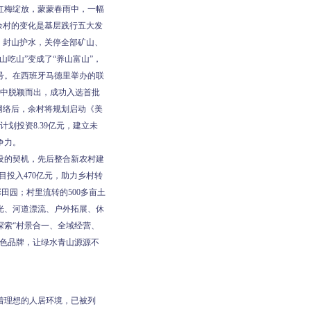
红梅绽放，蒙蒙春雨中，一幅
余村的变化是基层践行五大发
，封山护水，关停全部矿山、
吃山”变成了“养山富山”，
号。在西班牙马德里举办的联
村中脱颖而出，成功入选首批
网络后，余村将规划启动《美
计划投资8.39亿元，建立未
争力。
设的契机，先后整合新农村建
目投入470亿元，助力乡村转
田园；村里流转的500多亩土
光、河道漂流、户外拓展、休
探索“村景合一、全域经营、
特色品牌，让绿水青山源源不
着理想的人居环境，已被列