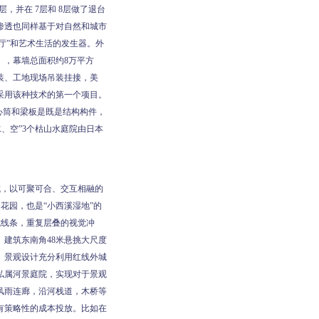
层，并在 7层和 8层做了退台
渗透也同样基于对自然和城市
厅”和艺术生活的发生器。外
），幕墙总面积约8万平方
装、工地现场吊装挂接，美
采用该种技术的第一个项目。
心筒和梁板是既是结构构件，
、空”3个枯山水庭院由日本
成，以可聚可合、交互相融的
花园，也是“小西溪湿地”的
式线条，重复层叠的视觉冲
建筑东南角48米悬挑大尺度
。景观设计充分利用红线外城
私属河景庭院，实现对于景观
风雨连廊，沿河栈道，木桥等
有策略性的成本投放。比如在