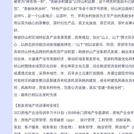
被誉为“禅茶第一村”。“美丽乡村建设”让径山村起舞，这个禅意村落如今已
范”、“美丽休闲乡村”、“特色产业亿元村”等多个国字号荣誉。径山村总面积为
达98%，是一个山多地少，以茶叶、竹、笋和乡村旅游为主导产业的美丽乡村
而以茶为核心的茶餐饮、茶叶衍生产品、茶文化旅游、茶艺培训、茶叶农事
好。
根据径山村区域特征及产业发展需要，统筹规划，划分“山上、山下”两大区块
心，以静态的功能活动体现极致禅意；“山下”则以农家乐、民宿、茶馆等为
具有径山特色品牌的民食民宿产业联盟，助推径山产业集群式发展，融合发
综合体、大健康产业等美丽经济，推动区域发展差异化、资源利用最优化和
径山村围绕全域景区化目标，突出禅茶文化主题，综合推进里洪老村整治与
或通透式改造，采用本地竹、木、石等乡土元素打造围墙，并通过庭院空间
对老村庄的建筑整治及新建具有杭派民居风格的建筑，使全村建筑风格在具
同，风格和谐，营造本村特色，完善公共设施，落实“党建+美丽乡村”。
注：最终行程以出发时为准
【更多房地产培训课程安排】
2023房地产企业培训学习卡计划（共600余门房地产专题课程，房地产企业
含：房地产运营管理、投资融资（ppp）、设计管理、工程管理、招标采购
策划、客户服务、税务筹划（营改增）、财务管理 、物业管理、商业地产（