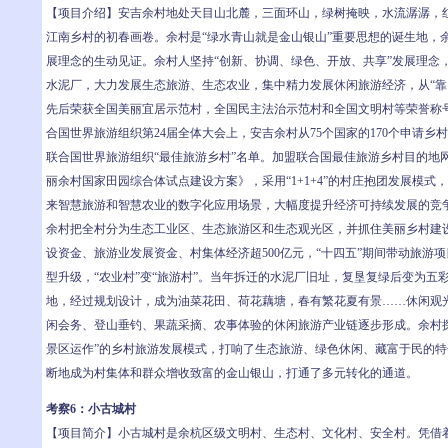
【项目介绍】安吉余村地处天目山北麓，三面环山，绿树掩映，水流潺潺，
江南乡村的初春画卷。余村是“绿水青山就是金山银山”重要思想的诞生地，
展理念的生动见证。余村人坚持“创新、协调、绿色、开放、共享”发展理念
水泥厂，大力发展生态旅游、生态农业，集中精力发展休闲旅游经济，从“靠山
先后荣获全国美丽宜居示范村，全国民主法治示范村和全国文明村等荣誉称
合国世界旅游组织第24届全体大会上，安吉余村从75个国家的170个申请乡
联合国世界旅游组织“最佳旅游乡村”名单。加盟联合国最佳旅游乡村目的地
丽余村国家田园综合体试点建设方案》，采用“1+1+4”的村庄抱团发展模式，
来智慧旅游和智慧农业的数字化应用场景，大幅度提升经济可持续发展的竞
余村把全村分为生态工业区、生态旅游区和生态观光区，并抓住美丽乡村建
设资金、旅游业发展资金、村集体经济超500亿元，“十四五”期间带动旅游项
型升级，“农业村”变“旅游村”。当年拆迁的水泥厂旧址，复垦复绿后变为五彩
地，经过规划设计，成为油菜花田、荷花藕塘，春有繁花夏有景……休闲观
闲会务、登山垂钓、果蔬采摘、农事体验的休闲旅游产业链逐步形成。余村
景区运作”的乡村旅游发展模式，打响了生态旅游、绿色休闲、藏富于民的
断地成为村集体和群众增收致富的金山银山，打通了多元转化的通道。
考察6：小古城村
【项目简介】小古城村是余杭区级文明村、生态村、文化村、安全村。凭借