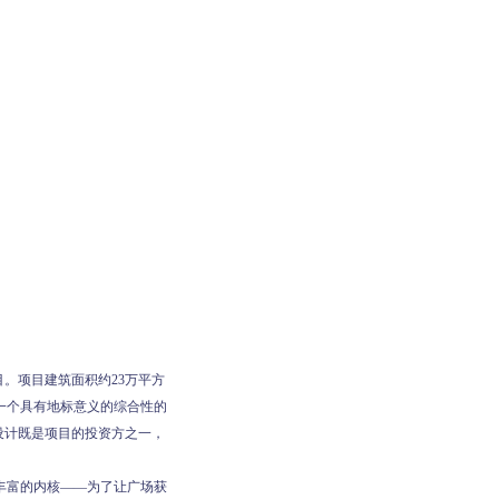
目。项目建筑面积约23万平方
一个具有地标意义的综合性的
象设计既是项目的投资方之一，
丰富的内核——为了让广场获