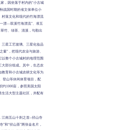
人家，因坐落于村内的“小古城
春秋战国时期的省文保单位小
、村落文化和现代的竹海漂流
一漂—双溪竹海漂流”、准五
、翠竹、绿茶、清溪，勾勒出
、三星工艺玻璃、三星化妆品
之窗"，把现代农业与旅游、
它以整个小古城村的地理范围
三大部分组成。其中，生态农
认知教育和小古城农耕文化等为
岩、登山等休闲体育项目，配
约1000亩，参照美国太阳
质生活大型主题社区，并配有
江南五山十刹之首--径山寺
”和“径山茶”两张金名片，