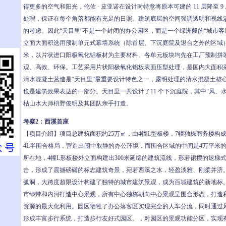
得更多的空气和阳光，伦佐 · 皮亚诺在设计时特意将原本可建的 11 层降至 9 
处理，保证在每个角落都能有充足的日照。建筑底层的空间强调透明和视线
的考虑。因此“天目里”不是一个封闭的办公园区，而是一个绿洲般的“城市客
立面大面积选用预制单元式幕墙系统（除首层、下沉庭院及退台之外的区域
米，以片状进口阳极氧化铝板材为主要材料。各单元板块均先在工厂预制拼
观、高效、环保。工艺采用片状阳极氧化铝板表面压型处理，是国内大面积
清水混凝土营造是“天目里”最重要设计特色之一，露明处理的清水混凝土核
也是建筑效果表达的一部分。天目里一共设计了11 个下沉庭院，其中“风、水
枯山水大师枡野俊明及其团队亲手打造。
考察2：西溪首座
【项目介绍】项目总建筑面积约25万㎡，由4幢L型板楼，7幢独栋商务楼构
4L半围合格局，营造出闹中取静的办公环境，而围合区域的中间是4万平米的
所在地，4幢L形板楼外立面构建出300米延绵的建筑流线，形若裙摆的退梯
击，形成了震撼磅礴的标志建筑奇景，宛若西溪之水，轻盈淡雅、刚柔并济。
弧洞，大跨度超限设计构建了独特的城市建筑景观，成为百城建筑的新地标
市绿带和内河打造中心景观，所有中心独栋朝向中心景观呈围合形态，打造
资源的最大化利用。园区牺牲了办公落客区实现完全的人车分流，同时通过
形成丰富步行系统，打造步行友好式园区。，对园区的景观功能分区，实现