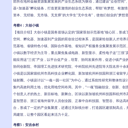
部所在地和金融资源集聚发展的产业生态系统为驱动，通过建设"众创空间"、
器+加速器"孵化链条，打造更富激情的创业生态系统，帮助"有梦想、有激情
资本、无经验、无市场、无支撑"的大学生"无中生有"，使他们创业的"梦想变
考察4：大创小镇
【项目介绍】大创小镇是国务巡场认定的“国家双创示范基地”核心区，形成
空间、孵化器、加速器到产业园的双创全过程体系，是国家给创新人才培养
范基地、省级特色小镇、国际合作基地、省知识产权服务业集聚发展示范区
小镇以数字经济为主导，重点聚焦集成电路、新型显示、柔性电子这“三强”
能应用这“三优”产业，以平台促产业，培育、协同发展作用，促进小镇产业
协同创新院、帝国理工先进技术研究院、中科院杭州先进院等大院名所十余
小镇是以国家级杭州市高科技企业孵化园、新加坡杭州科技园和浙江省留学人
辐射圈。小镇设计以“一魂一园一社区”为中心，通过系统性研究和整体性设
集约高效利用土地，优化用地空间布局。其中，“一魂”指融创业、创新、创
个创意人才的热土、新目标地、新舞台。区块以新加坡杭州科技园和杭州市
盖智慧谷、浙江省海外留学人员创业园、正泰中自科技园、智慧谷、和达高
台，形成了一定的产业集聚度，还通过天际线分析，打造园区建筑制高点，
局建筑，让整个园区看起来活力十足。
考察5：安吉余村