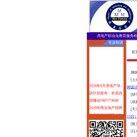
房地产职业化教育服务
专业培训
首页
2
[上
2026年8月房地产培
间设
训计划发布，欢迎咨
[研
询微信1905774068
[成
2026年商业地产招商
[天
破局实战特训班（8
15日
月1-2日郑州）
[银
塑造服务力：可落地
[日
可变现的物业服务品