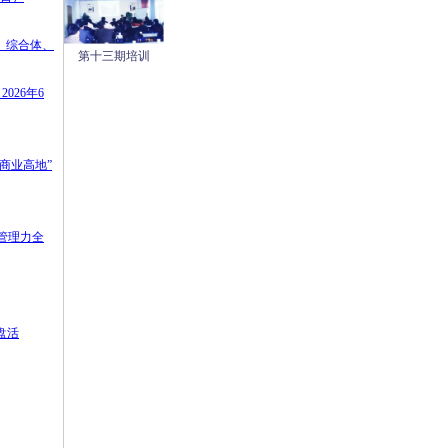
寓、综合体、
第十三期培训
026年6
“商业高地”
管理力全
盘活