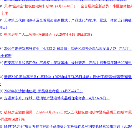
学]
天津“全架空”抬板住宅标杆研学（4月17-18日）：全首层架空新趋势：小区整体抬
下车库
学]
天津第五代住宅深研及全首层架空新模式：产品迭代与地库、景观一体化设计的融
18日）
京]
中国房地产人工智能+营销峰会（2026年4月18-19日北京）
学]
2026年走进新东升置业（4月23-24日淄博）深研区域强企高品质发展之路--产品
力全解密
学]
西安高品质和第四代住宅考察：景观落地、设计研发、产品力提升深度研学2026年4月
学]
新规2.0住宅与高品质住宅研学（2026年4月23-25日成都）设计/工程/营销/运营/精
造
沙]
2026年长沙抬地住宅+新品楼盘考察（4月23-24日）
学]
走进新东升、绿城、经润地产暨淄博高品质住宅考察（4月23-24日）
汉]
破解房企溢价困局：2026年4月24-25日武汉五代抬板住宅研学暨高品质工程|成本|景
协同战略深度剖析
都]
经典“好房子”项目考察与好房子品质提升实务操作及利润增长经营策略培训（2026年4