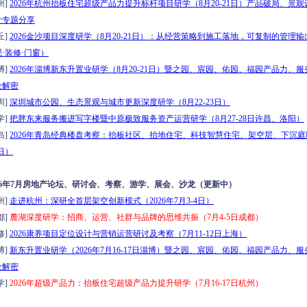
州]
2026年杭州抬板住宅超级产品力提升标杆项目研学（8月20-21日）产品破局、景
计专题分享
丘]
2026金沙项目深度研学（8月20-21日）：从经营策略到施工落地，可复制的管理
·装修·门窗）
博]
2026年淄博新东升置业研学（8月20-21日）暨之园、宸园、佑园、福园产品力、
全解密
圳]
深圳城市公园、生态景观与城市更新深度研学（8月22-23日）
学]
把胖东来服务搬进写字楼暨中原极致服务资产运营研学（8月27-28日许昌、洛阳）
岛]
2026年青岛经典楼盘考察：抬板社区、抬地住宅、科技智慧住宅、架空层、下沉庭
0日）
026年7月房地产论坛、研讨会、考察、游学、展会、沙龙（更新中）
州]
走进杭州：深研全首层架空创新模式（2026年7月3-4日）
都]
麓湖深度研学：招商、运营、社群与品牌的思维共振（7月4-5日成都）
修]
2026康养项目定位设计与营销运营研讨及考察（7月11-12日上海）
博]
新东升置业研学（2026年7月16-17日淄博）暨之园、宸园、佑园、福园产品力、
全解密
学]
2026年超级产品力：抬板住宅超级产品力提升研学（7月16-17日杭州）