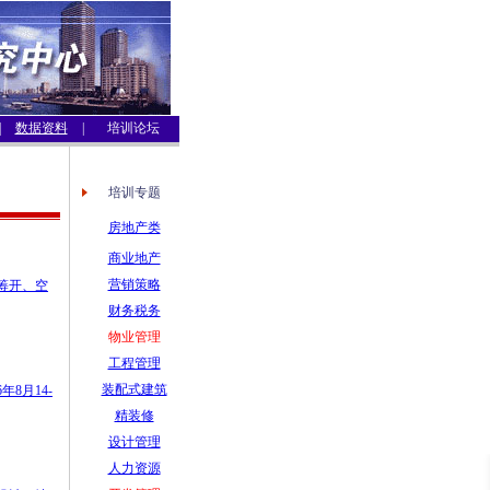
|
数据资料
|
培训论坛
培训专题
房地产类
商业地产
营销策略
位筹开、空
财务税务
物业管理
工程管理
装配式建筑
8月14-
精装修
设计管理
人力资源