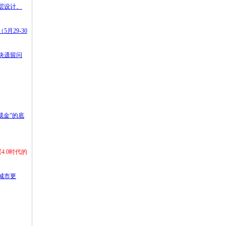
层设计、
29-30
解决遗留问
成金”的底
4.0时代的
、城市更