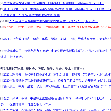
港]
建筑业高管香港研学：安全出海、精准落地、持续增长（2026年7月16-19日）
津]
金茂、绿城、保利、中海等全架空抬板住宅标杆研学（2026年7月17-18日天津）
，打造全明地下车库“全架空”抬板住宅标杆研学
际研学]
2026年越南自然美学深度游学暨商业炼金术（7月20-25日；6天5夜）
察]
杭州滨江、中海、华润、保利、兴耀等抬板+地上架空车库+新规住宅考察（2026年7月
察]
标杆房企宁波（保利、建发、华润、绿城、龙湖、中海）经典楼盘考察（2026年7月2
察]
走进绿城集团—超级产品力：抬板住宅架空层产品新模式研学（7月23-24日杭州）
好设计、好服务研讨
026年6月房地产论坛、研讨会、考察、游学、展会、沙龙（更新中）
察]
2026大理考察｜自然美学商业炼金术（6月10-13日；4天3夜，7位分享人+13个标
州]
2026年政策赋能 产品破局暨超级产品力：抬板住宅超级产品力提升研学（6月11-1
州]
杭州滨江、中海、建发、华润、保利等抬板+地上架空车库+新规住宅考察（2026年6月
津]
金茂、绿城、保利、中建等全架空抬板住宅标杆研学（2026年6月12-13日天津）
趋势：小区整体抬高，打造全明地下车库
察]
2026年标杆房企苏州楼盘考察：抬板+架空车库+新规住宅+叠墅+大平层（6月13-1