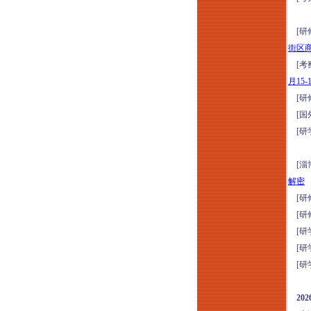
实战特训班（8月8-9
日郑州）
[研
2026年康养项目定位
街区
设计与营销运营提升
[考
研讨暨项目考察（8
月15-
月8-9日上海）从定位
[研
筹开、空间设计、品
[国
牌营销到运营管理全
[研
生命周期
2026年云南温泉水疗
[淄
运动疗愈+爱情疗愈
解密
标杆项目考察（8月9-
[研
12日）
[研
国企央企及事业单位
[研
项目全生命周期管理
[研
实战能力提升专题培
[研
训（2026年8月11-12
日成都）
2
穿透式监管下国企法