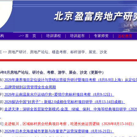
机构
->>
首 页
|
培训课程
|
培训超市
|
专家师资
|
远程教育
 >> 房地产研讨、房地产论坛、楼盘考察、标杆游学、展览、沙龙
026年8月房地产论坛、研讨会、考察、游学、展会、沙龙（更新中）
海]
2026年康养项目定位设计与营销运营提升研讨暨项目考察（8月8-9日上海）从定
计、品牌营销到运营管理全生命周期
学]
2026年云南温泉水疗运动疗愈+爱情疗愈标杆项目考察（8月9-12日）
都]
2026探访中国“好房子”：新规2.0成都住宅标杆项目研学（8月13-14日成都）
津]
走进天津：深研全首层架空新模式-金茂、绿城、保利、中海等经典项目研学（2026年
）
川]
走进银川，区域标杆房企经典项目考察，吃透长效运营逻辑（2026年8月15-16日）
本]
2026年日本北海道城市更新与存量资产运营深度研修（8月16-21日）