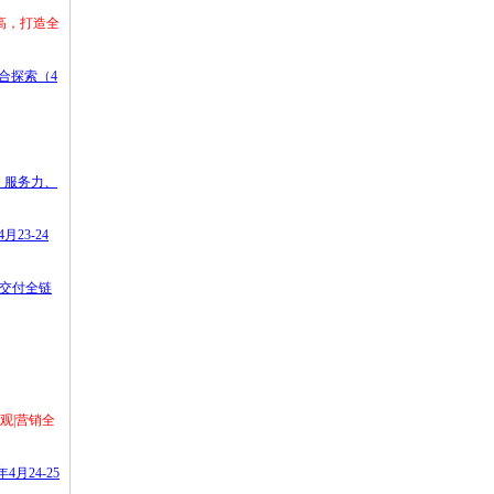
高，打造全
合探索（4
力、服务力、
23-24
装交付全链
观|营销全
月24-25