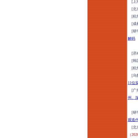
[上
务、合规、内控、风
[北
险、审计“五位一体
[杭
化” 构建专题培训
[成
（2026年8月12日西
[研
安）
解码
2026探访中国“好房
子”：新规2.0成都住
[济
宅标杆项目研学（8
[韩
月13-14日成都）
[杭
新基建格局下工程项
[乌
目（DB&EPC）造价
11位
管控、招采优化、结
[广
算审计与争议破局高
州、
级研修（2026年8月
13日昆明）
[研
“十五五”规划基建领
观迭
域高质量发展：人工
[北
智能+工程建设项目
（20
全流程精益管控与风