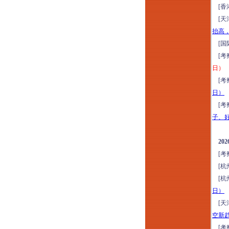
[香
管理专题培训（2026
[天
年8月7日西安）
抬高
存量时代地产新媒体
[国
全域营销体系（短视
[考
频+小红书+短剧+直
日）
播）高效获客全链路
[考
落地转化实战培训
日）
（2026年8月8-9日郑
[考
州）
子、
商业地产全流程与资
产管理提升研修（8
2
月8-9日石家庄）公募
[考
REITs解析、策划定
[杭
位、收益测算、筹备
[杭
期招商与开业后资产
日）
增值经营实操心法
[天
2026年商业标杆项目
空新
会员运营与直播营销
[考