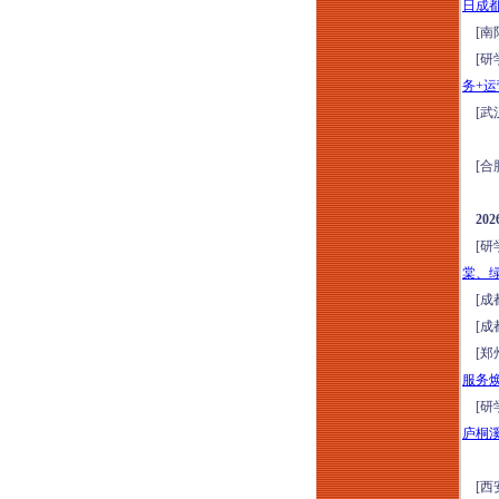
日成
风险应对及税负合规
[南
构建培训（8月15-16
[研
日成都）
务+
建工司法解释（二）
[武
新规深度研判与风控
维权实战研修（2026
[合
年8月15-16日郑州）
走进银川，区域标杆
2
房企经典项目考察，
[研
吃透长效运营逻辑
棠、
（2026年8月15-16
[成
日）
[成
[郑
服务
[研
庐桐
[西