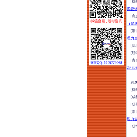
[杭
质体系打造实战培训
库设
（2026年8月1-2日哈
[商
尔滨）
（景观
2026年项目谋划、资
[淄
金申报、城市更新、
理力
国企市场化转型实操
[深
高级研修（8月6日西
[研
安）
[青
全域六网投融资规划
29-3
与市场拓展能力高阶
培训（2026年8月7-8
2
日北京）
[杭
嵌入式社区+居家养
[成
老落地实操研学
[研
（2026年8月7日-9日
[淄
济南）
理力
新版清单计价标准落
[研
地实操、造价争议化
解与全过程造价合规