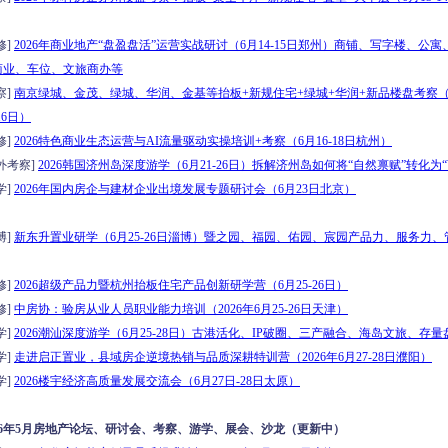
修]
2026年商业地产“盘盈盘活”运营实战研讨（6月14-15日郑州）商铺、写字楼、公
商业、车位、文旅商办等
察]
南京绿城、金茂、绿城、华润、金基等抬板+新规住宅+绿城+华润+新品楼盘考察（2
16日）
修]
2026特色商业生态运营与AI流量驱动实操培训+考察（6月16-18日杭州）
外考察]
2026韩国济州岛深度游学（6月21-26日）拆解济州岛如何将“自然禀赋”转化为
学]
2026年国内房企与建材企业出境发展专题研讨会（6月23日北京）
博]
新东升置业研学（6月25-26日淄博）暨之园、福园、佑园、宸园产品力、服务力、
修]
2026超级产品力暨杭州抬板住宅产品创新研学营（6月25-26日）
修]
中房协：验房从业人员职业能力培训（2026年6月25-26日天津）
学]
2026潮汕深度游学（6月25-28日）古港活化、IP破圈、三产融合、海岛文旅、存量
学]
走进启正置业，县域房企逆境热销与品质深耕特训营（2026年6月27-28日濮阳）
学]
2026楼宇经济高质量发展交流会（6月27日-28日太原）
026年5月房地产论坛、研讨会、考察、游学、展会、沙龙（更新中）