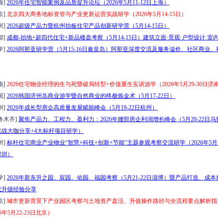
海]
2026年住宅智能案例及品质提升论坛（2026年5月11-12日上海）
京]
北京四大商务地标资管与产业更新运营实战研学（2026年5月14-15日）
州]
2026超级产品力暨杭州抬板住宅产品创新研学营（5月14-15日）
都]
成都-抬地+超四代住宅+新品楼盘考察（5月14-15日）建筑立面·景观·户型设计·室
学]
2026阿那亚研学营（5月15-16日秦皇岛）阿那亚深度交流及服务溢价、社区商业
南]
2026住宅物业经理的生与死暨破局转型+价值重生实训游学（2026年5月29-30日济
国]
2026韩国济州岛商业游学暨自然商业的终极炼金术（5月17-22日）
州]
2026年成长型房企高质量发展赋能峰会（5月19-22日杭州）
鲁木齐]
聚焦产品力、工程力、盈利力：2026年腰部房企利润增长峰会（5月20-22日
实战大咖分享+4大标杆项目研学）
州]
标杆住宅商业产业物业“智慧+科技+创新+节能”主题参观考察交流研学（2026年5月2
深圳）
学]
2026年新东升之园、宸园、佑园、福园考察（5月21-22日淄博）暨产品打造、成
代升级经验分享
京]
城市更新背景下产业园区考察与土地资产盘活、升值操作路径与全流程要点解析指
26年5月22-23日北京）