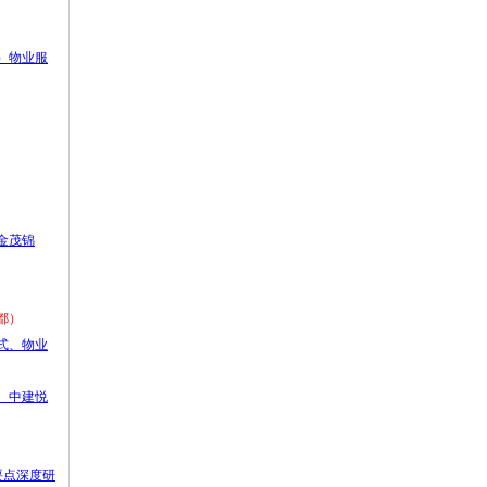
州）物业服
、金茂锦
都）
模式、物业
珺、中建悦
要点深度研