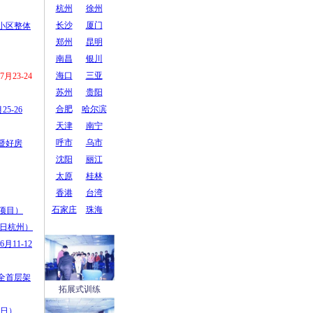
杭州
徐州
长沙
厦门
：小区整体
郑州
昆明
南昌
银川
海口
三亚
23-24
苏州
贵阳
合肥
哈尔滨
5-26
天津
南宁
呼市
乌市
暨好房
沈阳
丽江
太原
桂林
香港
台湾
石家庄
珠海
杆项目）
2日杭州）
11-12
：全首层架
拓展式训练
4日）