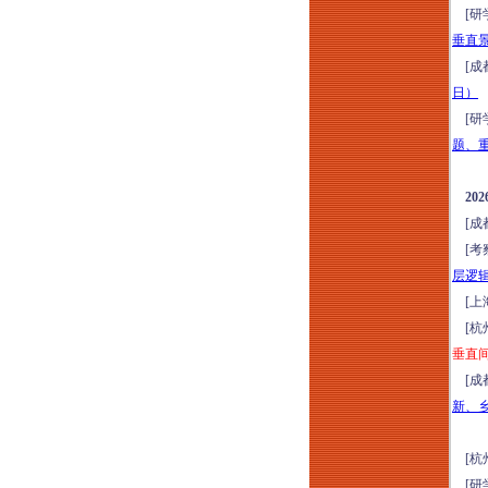
[研
险防范培训（2026年
垂直
8月13日昆明）
[成
城市更新运营思维模
日）
式全流程风险防范解
[研
析与操盘实践分享培
题、
训（2026年8月14-15
日武汉）
2
城市更新项目落地操
[成
盘实战方案班（2026
[考
年8月14-16日成都）
层逻
走进天津：深研全首
[上
层架空新模式-金茂、
[杭
绿城、保利、中海等
垂直
经典项目研学（2026
[成
年8月14-15日）
新、
走进永威服务：深研
高品质物业实践落地
[杭
做法和经验（2026年
[研