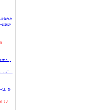
内软装考察
、社群运营
南）
乌鲁木齐；
1-23日广
本控制、景
引培训