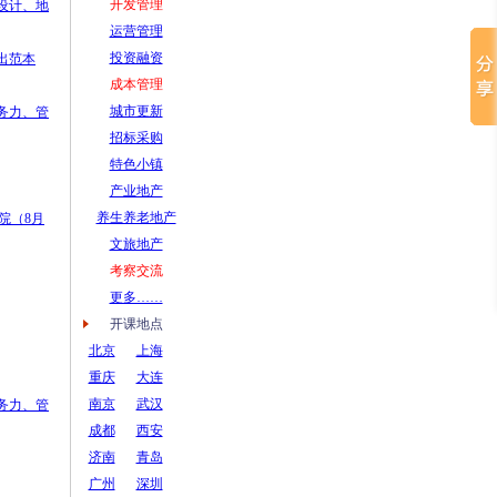
开发管理
观设计、地
运营管理
投资融资
输出范本
成本管理
城市更新
服务力、管
招标采购
特色小镇
产业地产
养生养老地产
院（8月
文旅地产
考察交流
更多……
开课地点
北京
上海
重庆
大连
南京
武汉
服务力、管
成都
西安
济南
青岛
广州
深圳