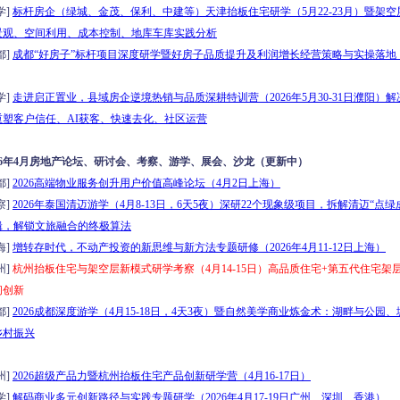
学]
标杆房企（绿城、金茂、保利、中建等）天津抬板住宅研学（5月22-23月）暨架空
景观、空间利用、成本控制、地库车库实践分析
都]
成都“好房子”标杆项目深度研学暨好房子品质提升及利润增长经营策略与实操落地（5月
学]
走进启正置业，县域房企逆境热销与品质深耕特训营（2026年5月30-31日濮阳）
重塑客户信任、AI获客、快速去化、社区运营
026年4月房地产论坛、研讨会、考察、游学、展会、沙龙（更新中）
都]
2026高端物业服务创升用户价值高峰论坛（4月2日上海）
察]
2026年泰国清迈游学（4月8-13日，6天5夜）深研22个现象级项目，拆解清迈“点绿
辑，解锁文旅融合的终极算法
海]
增转存时代，不动产投资的新思维与新方法专题研修（2026年4月11-12日上海）
州]
杭州抬板住宅与架空层新模式研学考察（4月14-15日）高品质住宅+第五代住宅架层
间创新
都]
2026成都深度游学（4月15-18日，4天3夜）暨自然美学商业炼金术：湖畔与公园
乡村振兴
州]
2026超级产品力暨杭州抬板住宅产品创新研学营（4月16-17日）
学]
解码商业多元创新路径与实践专题研学（2026年4月17-19日广州、深圳、香港）