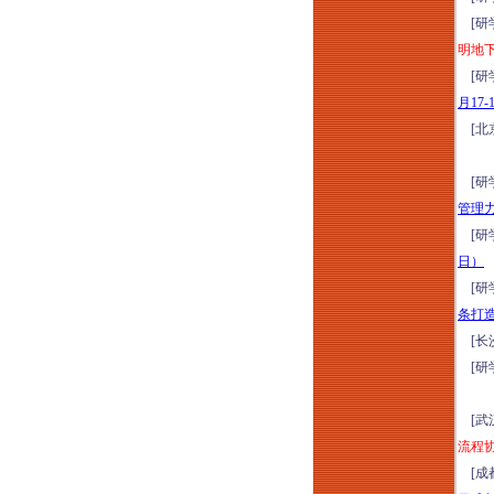
8月14-15日郑州）
[研
新清单计价标准与施
明地
工合同司法解释
[研
（二）（征求意见
月17-
稿）深度解读暨建设
[北
工程合同风险点、结
算、索赔、审计、财
[研
评及司法鉴定审理实
管理
务专题培训（2026年
[研
8月14日哈尔滨）
日）
2026小体量商业运营
[研
提效与营收增量实战
条打
特训班（8月15-16日
[长
成都）
[研
优秀物业管理项目经
理训练营（2026年8
[武
月15-16日成都）
流程
2026年工程挂靠、建
[成
筑劳务税务稽查高频