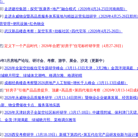
都）
阳]
走进建控集团：探究“医康养+地产”融合模式（2026年4月24-25日河南南阳）
学]
走进永威物业暨高品质服务体系落地与精益运营实战研学（2026年4月25-26日郑
运营管理+便民设施+红色物业
汉]
武汉新品楼盘考察：架空车库+抬板社区+四代宅等（2026年4月25-26日）
肥]
定义下一个产品时代：2026年合肥“好房子”住宅标杆研学营（4月27-28日）
026年3月房地产论坛、研讨会、考察、游学、展会、沙龙（更新中）
学]
2026年全架空抬板住宅专题研学峰会（3月11-13日天津，3天2晚）金茂泮湖满庭
绿城晓月熙棠、绿城体北潮鸣、格调尔雅、格调初晴
都]
成都经典楼盘考察暨2026房地产人工智能+增长千人峰会（3月11-13日成都）
都]
“好房子”引领产品品质提升、顶豪+高品质+第四代项目考察（2026年3月13-14日成
州]
2026年永威物业品质服务研学（3月13-14日郑州）暨物业企业健康发展、经营新
焕新、物业费催收卡点、服务落地实践
学]
2026年天津好房子全架空社区标杆研学（3月17-18日）中建理想城、保利津门天
溪、金茂·泮湖满庭、绿城晓月熙、棠格调尔雅等
安]
2026西安考察研学（3月18-19日）新规下第四代+第五代住宅产品研发创新与设计