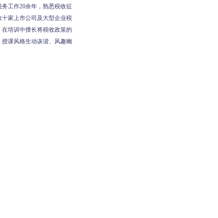
务工作20余年，熟悉税收征
数十家上市公司及大型企业税
。在培训中擅长将税收政策的
；授课风格生动诙谐、风趣幽