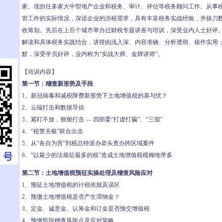
家。现担任多家大中型地产企业和税务、审计、评估等税务顾问工作。从事税
管工作的实际情况，深谙企业的涉税需求，具有丰富税务实战经验，并操刀
收筹划。先后在上百个城市举办过财税专题讲座与培训，深受业内人士好评
解读和具体税务实践结合，讲授由浅入深、内容准确、分析透彻、操作实用
默，深受学员好评，业内称为“实战大师、金牌讲师”。
【培训内容】
第一节：稽查新形势及手段
1、新冠病毒和减税降费新形势下土地增值税的喜与忧？
2、云端打击和数据导侦
3、紧盯不放，狠狠打击 — 四部委“打虚打骗”、“三假”
4、“税警关银”联合出击
5、从“各自为营”到税总特派办牵头查办跨区域案件
6、“以最少的法规征最多的税”造成土地增值税模糊地带多
第二节：土地增值税预征实操处理及稽查风险应对
1、预征土地增值税的计税依据及误区
2、预缴土地增值税是否产生滞纳金？
3、定金、诚意金、认筹金和订金是否预交增值税
4、预缴阶段稽查风险点及应对策略