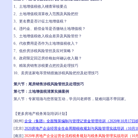
1、土地增值税收入稽查审核要点
2、土地增值税清算收入范围及风险把控
3、更名费是否计征土地增值税？
4、违约金、赔偿金等是否缴纳土地增值税？
5、土地增值税收入税会差异及风险管控？
6、代收费用是否作为土地增值税收入？
7、低价房涉税风险管控及应对策略？
8、政府限定回迁房价格如何确认收入额？
9、精装房销售涉税要点把控及处理技巧
10、卖房送家电等营销措施涉税风险把控及处理技巧
第六节：尾房销售涉税风险管控及处理技巧
第七节：土地增值税清算实操案例
第八节：专家现场与您答疑互动，学员问老师答，疑难问题不带回家。
【更多房地产税务筹划培训计划】
[杭州]
企业（集团）全面预算编制与管理记资金管理培训（2020年10月17日
[北京]
2020房地产企业经营全生命周期税收规划与风险管理实战培训（10月1
[南京]
2020年房地产企业运营全流程税务规划与税务风险管理实战培训（10月