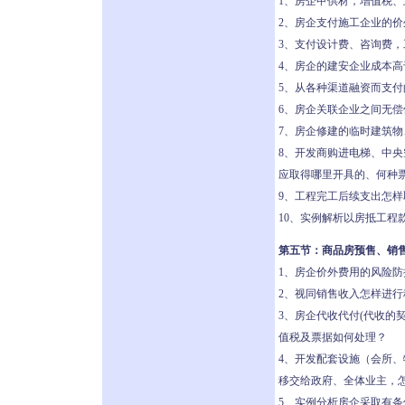
1、房企甲供材，增值税
2、房企支付施工企业的
3、支付设计费、咨询费
4、房企的建安企业成本
5、从各种渠道融资而支
6、房企关联企业之间无
7、房企修建的临时建筑
8、开发商购进电梯、中央
应取得哪里开具的、何种
9、工程完工后续支出怎
10、实例解析以房抵工程
第五节：商品房预售、销
1、房企价外费用的风险防
2、视同销售收入怎样进
3、房企代收代付(代收的
值税及票据如何处理？
4、开发配套设施（会所
移交给政府、全体业主，怎
5、实例分析房企采取有