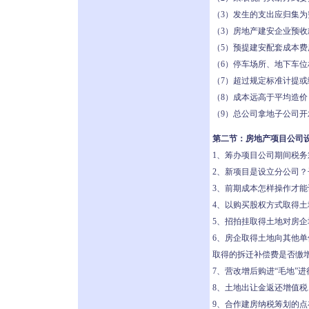
（3）发生的支出应归集
（3）房地产建安企业预
（5）预提建安配套成本费
（6）停车场所、地下车位
（7）超过规定标准计提
（8）成本远高于平均造价
（9）总公司拿地子公司开
第二节：房地产项目公司
1、筹办项目公司期间税
2、新项目是设立分公司
3、前期成本怎样操作才
4、以购买股权方式取得
5、招拍挂取得土地对房
6、房企取得土地向其他
取得的拆迁补偿费是否缴
7、营改增后购进“毛地”
8、土地出让金返还增值
9、合作建房纳税筹划的