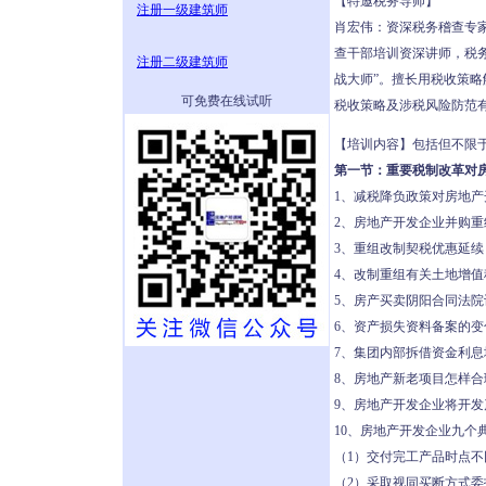
【特邀税务导师】
注册一级建筑师
肖宏伟：资深税务稽查专
查干部培训资深讲师，税
注册二级建筑师
战大师”。擅长用税收策
可免费在线试听
税收策略及涉税风险防范
【培训内容】包括但不限
第一节：重要税制改革对
1、减税降负政策对房地
2、房地产开发企业并购
3、重组改制契税优惠延续
4、改制重组有关土地增
5、房产买卖阴阳合同法
6、资产损失资料备案的
7、集团内部拆借资金利
8、房地产新老项目怎样
9、房地产开发企业将开
10、房地产开发企业九个
（1）交付完工产品时点不
（2）采取视同买断方式