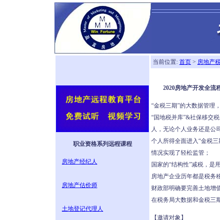
当前位置:
首页
>
房地产
2020房地产开发全
“金税三期”的大数据管
“国地税并库”&社保移交
人，无论个人业务还是公
个人所得全面进入“金税
职业资格系列远程课程
情况实现了轻松监管；
房地产经纪人
国家的“结构性”减税，是
房地产企业历年都是税务稽
房地产估价师
财政部明确要完善土地增
在税务局大数据和金税三
土地登记代理人
【邀请对象】