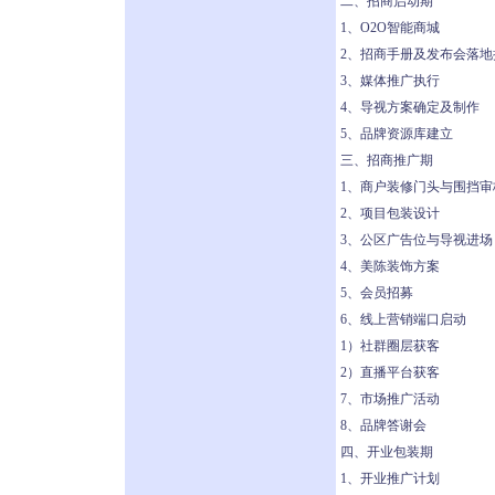
二、招商启动期
1、O2O智能商城
2、招商手册及发布会落地
3、媒体推广执行
4、导视方案确定及制作
5、品牌资源库建立
三、招商推广期
1、商户装修门头与围挡审
2、项目包装设计
3、公区广告位与导视进场
4、美陈装饰方案
5、会员招募
6、线上营销端口启动
1）社群圈层获客
2）直播平台获客
7、市场推广活动
8、品牌答谢会
四、开业包装期
1、开业推广计划