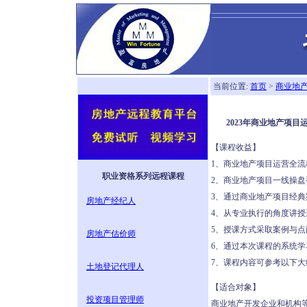
当前位置:
首页
>
商业地
2023年商业地产项
【课程收益】
1、商业地产项目运营全
职业资格系列远程课程
2、商业地产项目一线操
3、通过商业地产项目经
房地产经纪人
4、从专业执行的角度讲
5、授课方式采取案例与
房地产估价师
6、通过本次课程的系统
7、课程内容可参考以下大
土地登记代理人
【适合对象】
投资项目管理师
商业地产开发企业和机构