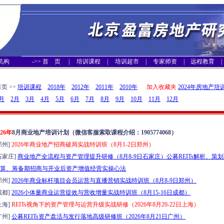
机构
->>
首 页
|
培训课程
|
培训超市
|
专家师资
|
远程教育
|
 >>
培训课程
2018年
2012年
2011年
2010年
加入收藏夹
2024年房地产培
月
2月
3月
4月
5月
6月
7月
8月
9月
10月
11月
12月
026年
8月商业地产培训计划（微信客服索取课程介绍：1905774068）
州]
2026年商业地产招商破局实战特训班（8月1-2日郑州）
家庄]
商业地产全流程与资产管理提升研修（8月8-9日石家庄）公募REITs解析、策
算、筹备期招商与开业后资产增值经营实操心法
州]
2026年商业标杆项目会员运营与直播营销实战特训班（8月8-9日郑州）
都]
2026小体量商业运营提效与营收增量实战特训班（8月15-16日成都）
海]
REITs视角下的资产管理与运营升级实战研修（2026年8月20-22日上海）
州]
公募REITs资产盘活与发行落地高级研修班（2026年8月21日广州）