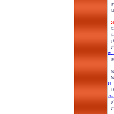
解与全过程造价合规
[广
管理专题培训（2026
[上
年8月7日西安）
存量时代地产新媒体
2
全域营销体系（短视
[武
频+小红书+短剧+直
[武
播）高效获客全链路
[上
落地转化实战培训
[郑
（2026年8月8-9日郑
体、
州）
[杭
商业地产全流程与资
产管理提升研修（8
[成
月8-9日石家庄）公募
[成
REITs解析、策划定
训（
位、收益测算、筹备
[上
期招商与开业后资产
26
增值经营实操心法
[广
2026年商业标杆项目
[郑
会员运营与直播营销