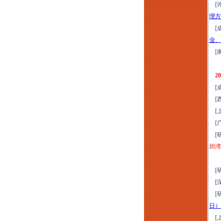
[许
风险应对及税负合规
理方
构建培训（8月15-16
[成
日成都）
业、
建工司法解释（二）
[南
新规深度研判与风控
维权实战研修（2026
2
年8月15-16日郑州）
[成
走进银川，区域标杆
[西
房企经典项目考察，
[上
吃透长效运营逻辑
[广
（2026年8月15-16
[研
日）
圳湾
[研
[深
[研
日）
[上