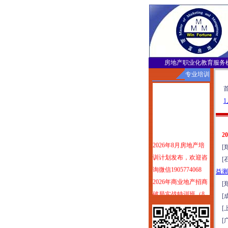
房地产职业化教育服务
专业培训
首页
1
2
2026年8月房地产培
[郑
训计划发布，欢迎咨
[石
询微信1905774068
益测
2026年商业地产招商
[郑
破局实战特训班（8
[成
月1-2日郑州）
[上
塑造服务力：可落地
[广
可变现的物业服务品