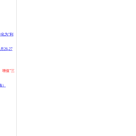
转化为“利
6-27
、增值”三
海）