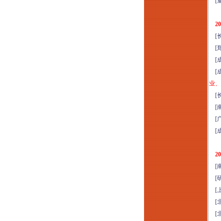
[重
8月14-15日郑州）
新清单计价标准与施
2
工合同司法解释
[长
（二）（征求意见
[郑
稿）深度解读暨建设
[成
工程合同风险点、结
[成
算、索赔、审计、财
业、
评及司法鉴定审理实
[长
务专题培训（2026年
[南
8月14日哈尔滨）
[广
2026小体量商业运营
[成
提效与营收增量实战
特训班（8月15-16日
2
成都）
[南
优秀物业管理项目经
[研
理训练营（2026年8
[上
月15-16日成都）
[北
2026年工程挂靠、建
[北
筑劳务税务稽查高频