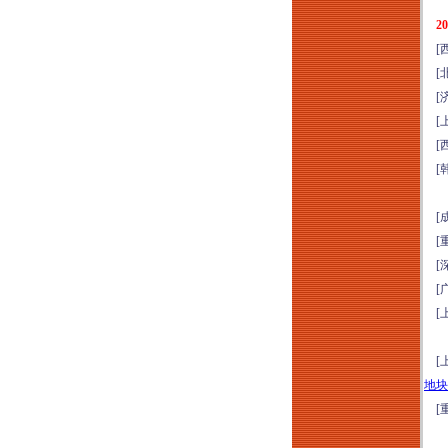
实战特训班（8月8-9
2
日郑州）
[西
2026年康养项目定位
[北
设计与营销运营提升
[济
研讨暨项目考察（8
[上
月8-9日上海）从定位
[西
筹开、空间设计、品
[韩
牌营销到运营管理全
生命周期
[成
2026年云南温泉水疗
[重
运动疗愈+爱情疗愈
[深
标杆项目考察（8月9-
[广
12日）
[上
国企央企及事业单位
项目全生命周期管理
[上
实战能力提升专题培
地块
训（2026年8月11-12
[重
日成都）
穿透式监管下国企法