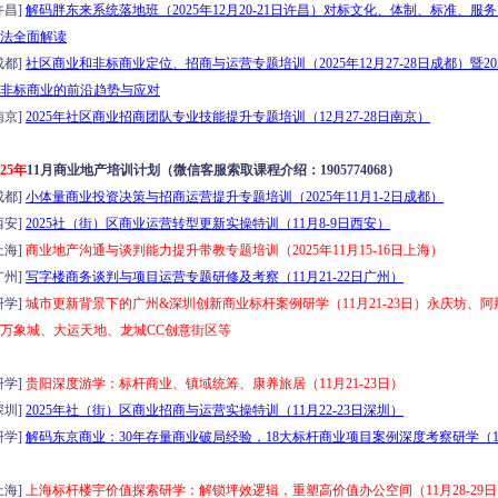
昌]
解码胖东来系统落地班（2025年12月20-21日许昌）对标文化、体制、标准、服
法全面解读
都]
社区商业和非标商业定位、招商与运营专题培训（2025年12月27-28日成都）暨20
非标商业的前沿趋势与应对
京]
2025年社区商业招商团队专业技能提升专题培训（12月27-28日南京）
025年
11月商业地产培训计划（微信客服索取课程介绍：1905774068）
都]
小体量商业投资决策与招商运营提升专题培训（2025年11月1-2日成都）
安]
2025社（街）区商业运营转型更新实操特训（11月8-9日西安）
海]
商业地产沟通与谈判能力提升带教专题培训（2025年11月15-16日上海）
州]
写字楼商务谈判与项目运营专题研修及考察（11月21-22日广州）
学]
城市更新背景下的广州&深圳创新商业标杆案例研学（11月21-23日）永庆坊、
万象城、大运天地、龙城CC创意街区等
学]
贵阳深度游学：标杆商业、镇域统筹、康养旅居（11月21-23日）
圳]
2025年社（街）区商业招商与运营实操特训（11月22-23日深圳）
学]
解码东京商业：30年存量商业破局经验，18大标杆商业项目案例深度考察研学（11月
海]
上海标杆楼宇价值探索研学：解锁坪效逻辑，重塑高价值办公空间（11月28-29