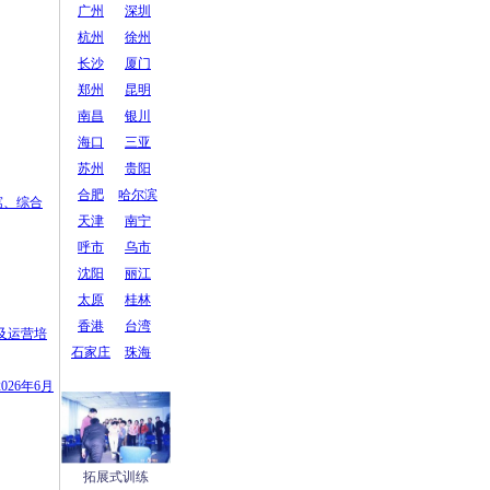
广州
深圳
杭州
徐州
长沙
厦门
郑州
昆明
南昌
银川
海口
三亚
苏州
贵阳
合肥
哈尔滨
寓、综合
天津
南宁
呼市
乌市
沈阳
丽江
太原
桂林
香港
台湾
及运营培
石家庄
珠海
26年6月
拓展式训练