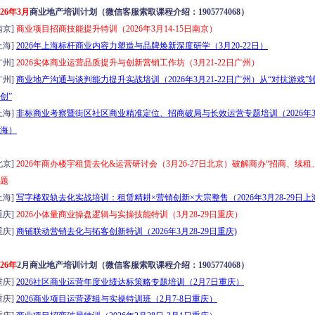
026年3月
商业地产培训计划（微信客服索取课程介绍：1905774068）
京]
商业项目招商技能提升特训（2026年3月14-15日南京）
海]
2026年上海标杆商业内容力塑造与品牌焕新深度研学（3月20-22日）
州]
2026实体商业运营品质提升与创新营销工作坊（3月21-22日广州）
州]
商业地产沟通与谈判能力提升实战培训（2026年3月21-22日广州）从“对抗游戏”
创”
海]
非标商业考察暨街区社区商业精准定位、招商破局与长效运营专题培训（2026年3月2
海）
京]
2026年商办楼宇租赁去化&运营研讨会（3月26-27日北京）破解商办“招商、续租
题
海]
写字楼双轨去化实战培训：租赁精耕×营销创新×大宗整售（2026年3月28-29日上
庆]
2026小体量商业操盘逻辑与实操技能特训（3月28-29日重庆）
庆]
商铺联动营销去化与拓客创新特训（2026年3月28-29日重庆)
026年
2月商业地产培训计划（微信客服索取课程介绍：1905774068）
庆]
2026社区商业运营年度业绩达标策略专题培训（2月7日重庆）
庆]
2026商业项目运营逻辑与实操特训班（2月7-8日重庆）