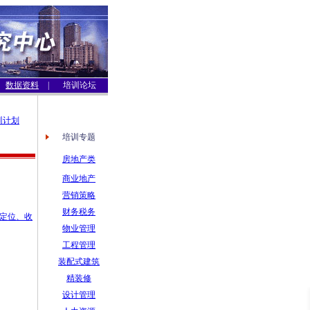
数据资料
|
培训论坛
训计划
培训专题
房地产类
商业地产
营销策略
财务税务
划定位、收
物业管理
工程管理
装配式建筑
精装修
设计管理