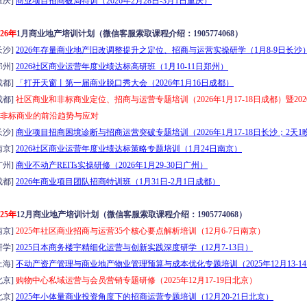
庆]
商业项目招商破局特训（2026年2月28日-3月1日重庆）
026年
1月商业地产培训计划（微信客服索取课程介绍：1905774068）
沙]
2026年存量商业地产旧改调整提升之定位、招商与运营实操研学（1月8-9日长沙
州]
2026社区商业运营年度业绩达标高研班（1月10-11日郑州）
都]
「打开天窗丨第一届商业脱口秀大会（2026年1月16日成都）
都]
社区商业和非标商业定位、招商与运营专题培训（2026年1月17-18日成都）暨20
非标商业的前沿趋势与应对
沙]
商业项目招商困境诊断与招商运营突破专题培训（2026年1月17-18日长沙；2天1
京]
2026社区商业运营年度业绩达标策略专题培训（1月24日南京）
州]
商业不动产REITs实操研修（2026年1月29-30日广州）
都]
2026年商业项目团队招商特训班（1月31日-2月1日成都）
025年
12月商业地产培训计划（微信客服索取课程介绍：1905774068）
京]
2025年社区商业招商与运营35个核心要点解析培训（12月6-7日南京）
学]
2025日本商务楼宇精细化运营与创新实践深度研学（12月7-13日）
海]
不动产资产管理与商业地产物业管理预算与成本优化专题培训（2025年12月13-1
京]
购物中心私域运营与会员营销专题研修（2025年12月17-19日北京）
京]
2025年小体量商业投资角度下的招商运营专题培训（12月20-21日北京）