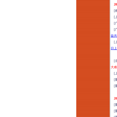
全流程精益管控与风
2
险防范培训（2026年
[南
8月13日昆明）
[上
城市更新运营思维模
[广
式全流程风险防范解
[广
析与操盘实践分享培
益共
训（2026年8月14-15
[上
日武汉）
日上
城市更新项目落地操
盘实战方案班（2026
[北
年8月14-16日成都）
大难
走进天津：深研全首
[上
层架空新模式-金茂、
[重
绿城、保利、中海等
[重
经典项目研学（2026
年8月14-15日）
2
走进永威服务：深研
[重
高品质物业实践落地
[重
做法和经验（2026年