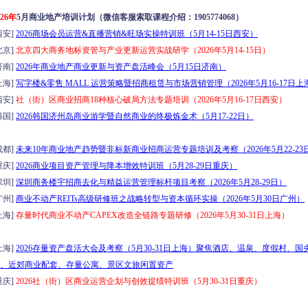
026年
5月商业地产培训计划（微信客服索取课程介绍：1905774068）
安]
2026商场会员运营&直播营销&旺场实操特训班（5月14-15日西安）
京]
北京四大商务地标资管与产业更新运营实战研学（2026年5月14-15日）
南]
2026年商业地产商业更新与资产盘活峰会（5月15日济南）
海]
写字楼&零售 MALL 运营策略暨招商租赁与市场营销管理（2026年5月16-17日上
安]
社（街）区商业招商18种核心破局方法专题培训（2026年5月16-17日西安）
国]
2026韩国济州岛商业游学暨自然商业的终极炼金术（5月17-22日）
都]
未来10年商业地产趋势暨非标新商业招商运营专题培训及考察（2026年5月22-23
庆]
2026商业项目资产管理与降本增效特训班（5月28-29日重庆）
圳]
深圳商务楼宇招商去化与精益运营管理标杆项目考察（2026年5月28-29日）
州]
商业不动产REITs高级研修班之战略转型与资本循环实操（2026年5月30日广州）
海]
存量时代商业不动产CAPEX改造全链路专题研修（2026年5月30-31日上海）
海]
2026存量资产盘活大会及考察（5月30-31日上海）聚焦酒店、温泉、度假村、国
、近郊商业配套、存量公寓、景区文旅闲置资产
庆]
2026社（街）区商业运营企划与创效提绩特训班（5月30-31日重庆）