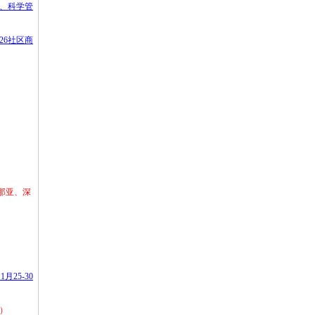
务、科学管
26社区商
阿那亚、深
25-30
日）