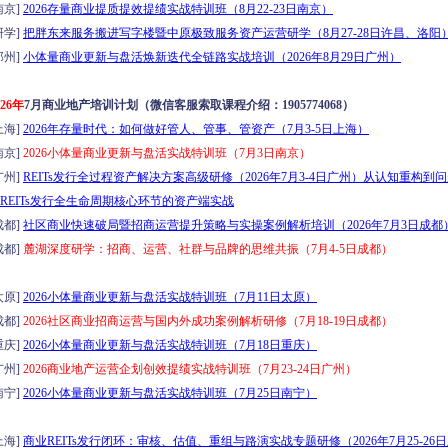
京]
2026存量商业提质提效提绩实战特训班（8月22-23日南京）
学]
把胖东来服务搬进写字楼暨中原极致服务资产运营研学（8月27-28日许昌、洛阳
州]
小体量商业更新与盘活焕新迭代全链路实战培训（2026年8月29日广州）
026年
7月商业地产培训计划（微信客服索取课程介绍：1905774068）
海]
2026年存量时代：如何做好管人、管事、管资产（7月3-5日上海）
京]
2026小体量商业更新与盘活实战特训班（7月3日南京）
州]
REITs发行全过程资产解决方案高级研修（2026年7月3-4日广州）从认知重构到
REITs发行全生命周期核心环节的资产端实战
都]
社区商业快速破局暨招商运营提升策略与实操案例解析培训（2026年7月3日成都
都]
麓湖深度研学：招商、运营、社群与品牌的思维共振（7月4-5日成都）
原]
2026小体量商业更新与盘活实战特训班（7月11日太原）
都]
2026社区商业招商运营与国内外成功案例解析研修（7月18-19日成都）
庆]
2026小体量商业更新与盘活实战特训班（7月18日重庆）
州]
2026商业地产运营企划创效提绩实战特训班（7月23-24日广州）
宁]
2026小体量商业更新与盘活实战特训班（7月25日南宁）
海]
商业REITs发行闭环：审核、估值、重组与路演实战专题研修（2026年7月25-26