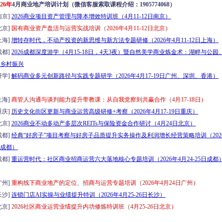
026年
4月商业地产培训计划（微信客服索取课程介绍：1905774068）
京]
2026商业项目资产管理与降本增效特训班（4月11-12日南京）
京]
国有商业资产盘活与运营实战培训（2026年4月11-12日北京）
海]
增转存时代，不动产投资的新思维与新方法专题研修（2026年4月11-12日上海）
都]
2026成都深度游学（4月15-18日，4天3夜）暨自然美学商业炼金术：湖畔与公园
乡村振兴
学]
解码商业多元创新路径与实践专题研学（2026年4月17-19日广州、深圳、香港）
海]
商管人沟通与谈判能力提升带教课：从自我觉察到共赢合作（4月17-18日）
庆]
历史文化街区更新与商业运营高级研修+考察（2026年4月17-19日重庆）
京]
2026商业不动多动产多层次REITs与保险资金合作研讨（4月24日北京）
都]
经典“好房子”项目考察与好房子品质提升实务操作及利润增长经营策略培训（2026年
日成都）
都]
重运营时代：社区商业招商运营六大落地核心专题培训（2026年4月24-25日成都
州]
重构线下商业地产的定位、招商与运营专题培训（2026年4月24日广州）
沙]
连锁门店AI实操与业绩提升特训（2026年4月25-26日长沙）
京]
2026社区商业运营业绩提升内功修炼特训班（4月25-26日北京）