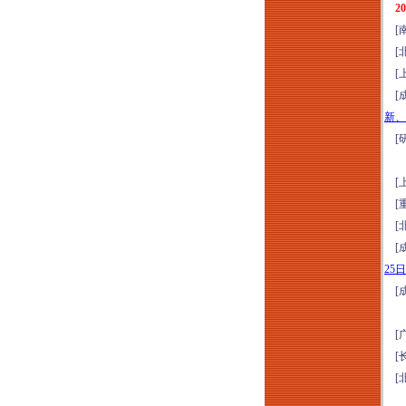
2
务、合规、内控、风
[南
险、审计“五位一体
[北
化” 构建专题培训
[上
（2026年8月12日西
[成
安）
新、
2026探访中国“好房
[研
子”：新规2.0成都住
宅标杆项目研学（8
[上
月13-14日成都）
[重
新基建格局下工程项
[北
目（DB&EPC）造价
[成
管控、招采优化、结
25
算审计与争议破局高
[成
级研修（2026年8月
13日昆明）
[广
“十五五”规划基建领
[长
域高质量发展：人工
[北
智能+工程建设项目