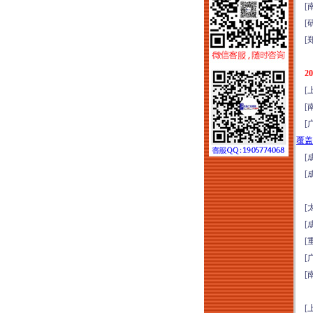
[南
质体系打造实战培训
[研
（2026年8月1-2日哈
[郑
尔滨）
2026年项目谋划、资
2
金申报、城市更新、
[上
国企市场化转型实操
[南
高级研修（8月6日西
[广
安）
覆盖
全域六网投融资规划
[成
与市场拓展能力高阶
[成
培训（2026年8月7-8
日北京）
[太
嵌入式社区+居家养
[成
老落地实操研学
[重
（2026年8月7日-9日
[广
济南）
[南
新版清单计价标准落
地实操、造价争议化
[上