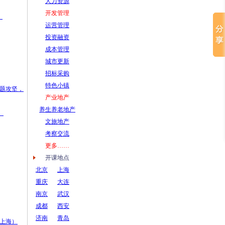
人力资源
开发管理
）
运营管理
投资融资
成本管理
城市更新
招标采购
特色小镇
问题攻坚，
产业地产
养生养老地产
）
文旅地产
考察交流
更多……
开课地点
北京
上海
重庆
大连
南京
武汉
成都
西安
济南
青岛
日上海）