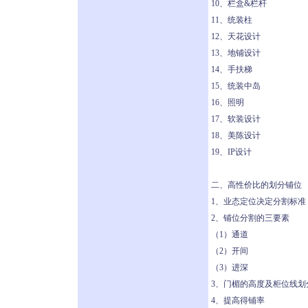
10、栏盒&栏杆
11、统装柱
12、天花设计
13、地铺设计
14、手扶梯
15、统装中岛
16、照明
17、软装设计
18、美陈设计
19、IP设计
二、高性价比的划分铺位
1、业态定位决定分割标准
2、铺位分割的三要素
（1）通道
（2）开间
（3）进深
3、门楣的高度及柜位线划
4、提高得铺率