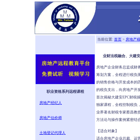
当前位置:
首页
>
房地产
业财法税融合、大建安
房地产企业财务总监或财
筹划方案，全程进行税负
的销售价格与开发成本的
的税负支出，向房地产开
职业资格系列远程课程
首次揭秘大建安EPC财税
房地产经纪人
独家课程，全程控制税负
业界著名财税专家蔡昌教
房地产估价师
方法论与操作案例紧密结
【适合对象】
土地登记代理人
适合房地产企业总裁、运