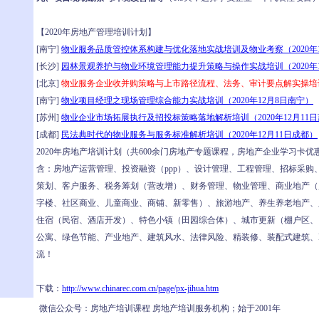
【2020年房地产管理培训计划】
[南宁]
物业服务品质管控体系构建与优化落地实战培训及物业考察（2020年1
[长沙]
园林景观养护与物业环境管理能力提升策略与操作实战培训（2020年1
[北京]
物业服务企业收并购策略与上市路径流程、法务、审计要点解实操培训
[南宁]
物业项目经理之现场管理综合能力实战培训（2020年12月8日南宁）
[苏州]
物业企业市场拓展执行及招投标策略落地解析培训（2020年12月11
[成都]
民法典时代的物业服务与服务标准解析培训（2020年12月11日成都）
2020年房地产培训计划（共600余门房地产专题课程，房地产企业学习卡优
含：房地产运营管理、投资融资（ppp）、设计管理、工程管理、招标采购
策划、客户服务、税务筹划（营改增）、财务管理、物业管理、商业地产（
字楼、社区商业、儿童商业、商铺、新零售）、旅游地产、养生养老地产、
住宿（民宿、酒店开发）、特色小镇（田园综合体）、城市更新（棚户区、
公寓、绿色节能、产业地产、建筑风水、法律风险、精装修、装配式建筑、
流！
下载：
http://www.chinarec.com.cn/page/px-jihua.htm
微信公众号：房地产培训课程 房地产培训服务机构；始于2001年