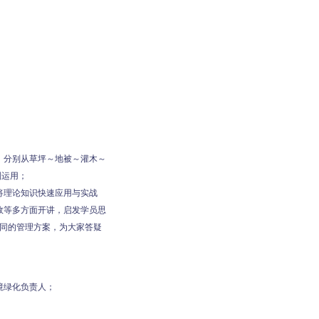
，分别从草坪～地被～灌木～
制运用；
将理论知识快速应用与实战
效等多方面开讲，启发学员思
同的管理方案，为大家答疑
境绿化负责人；