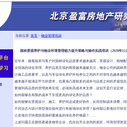
当前位置:
首页
>
物业管理培训
园林景观养护与物业环境管理能力提升策略与操作实战培训（2020年12
近年来，随着政府与客户对园林绿化品质要求越来越高，景观设计、植物配
业现场的绿化管理、养护品质呈现的期望越来越被关注，物业公司的园林养
计施工品质要求，以及与专业绿化养护外包单位之间的不对等性也越来越明
越来越不能满足甲方的需求，也逐渐凸显较多的成本与品质之间的矛盾现实
程
要做到高品质的管理效果呈现，必须有高成本来支撑，这似乎是行业定律，
如何能够在有限的成本下呈现更高的绿化养护品质？
如何能够在景观设计、施工、养护间达成更好协作，从而控制成本浪费，同
不同业态与设计类型项目如何进行有效地绿化管理？如何能让新项目尽快呈
让老项目尽快摆脱现场积重难返的绿化养护难题？……
上述问题正在困扰着诸多物管企业，也在拉开企业间的差距，环境管理更是