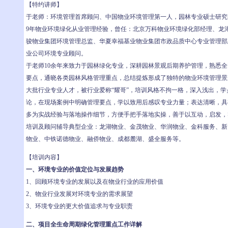
【特约讲师】
于老师：环境管理首席顾问、中国物业环境管理第一人，园林专业硕士研究
9年物业环境绿化从业管理经验，曾任：北京万科物业环境绿化部经理、龙
骏物业集团环境管理总监、华夏幸福基业物业集团市政品质中心专业管理部
业公司环境专业顾问。
于老师10余年来致力于园林绿化专业，深耕园林景观后期养护管理，熟悉
要点，通晓各类园林风格管理重点，总结提炼形成了独特的物业环境管理景
大批行业专业人才，被行业爱称“耀哥”，培训风格不拘一格，深入浅出，
论，在现场案例中明确管理要点，学以致用后感叹专业力量；表达清晰，具
多为实战经验与落地操作细节，方便手把手落地实操，善于以互动，启发，
培训及顾问辅导典型企业：龙湖物业、金茂物业、华润物业、金科服务、新
物业、中铁诺德物业、融侨物业、成都麓湖、盛全服务等。
【培训内容】
一、环境专业的价值定位与发展趋势
1、回顾环境专业的发展以及在物业行业的应用价值
2、物业行业发展对环境专业的需求展望
3、环境专业的更大价值追求与专业职责
二、项目全生命周期绿化管理重点工作详解