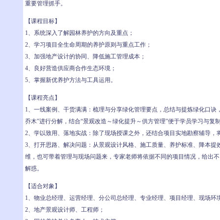
重要管理抓手。
【课程目标】
1、系统深入了解园林养护的方向及重点；
2、学习项目全生命周期的养护原则与重点工作；
3、加强地产设计的协同、降低施工管理成本；
4、良好营造供应商合作生态环境；
5、掌握新优养护方法与工具运用。
【课程亮点】
1、一线案例、干货满满：梳理与分享绿化管理要点，总结与提炼绿化口诀
乔木”进行分解，结合“景观改造～绿化提升～供方管理”便于学员学习与复
2、学以致用、落地实战：除了现场授课之外，还结合项目实地勘察辅导，
3、打开思路、解决问题：从景观设计风格、施工质量、养护标准、降本提
维，也可带着管理与现场问题来，专家老师将依据不同的项目情况，给出不
解惑。
【适合对象】
1、物业总经理、运营经理、分公司总经理、专业经理、项目经理、现场环
2、地产景观设计师、工程师；