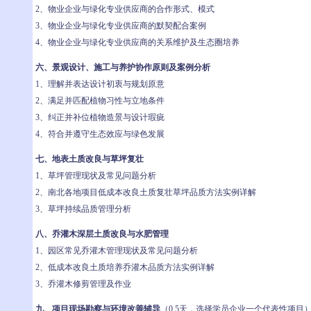
2、物业企业与绿化专业供应商的合作形式、模式
3、物业企业与绿化专业供应商的默契配合案例
4、物业企业与绿化专业供应商的关系维护及生态圈培养
六、景观设计、施工与养护协作原则及案例分析
1、理解并表达设计初衷与规划原意
2、满足并匹配植物习性与立地条件
3、纠正并补位植物造景与设计瑕疵
4、符合并遵守生态效应与绿色发展
七、地表土质改良与草坪复壮
1、草坪管理现状及常见问题分析
2、南北各地项目低成本改良土质复壮草坪品质方法实例详解
3、草坪持续品质管理分析
八、乔灌木深层土质改良与水肥管理
1、园区常见乔灌木管理现状及常见问题分析
2、低成本改良土质培养乔灌木品质方法实例详解
3、乔灌木修剪管理及作业
九、项目现场勘察与环境改善辅导
（0.5天，选择学员企业一个代表性项目