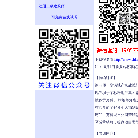
注册二级建筑师
可免费在线试听
下载报名表
http://www.chi
注：10月1日前报名将享
【特约讲师】
徐老师，资深地产实战践
现任职于某标杆地产集团
就职于万科、 绿地等知
有深厚的了解和个人独到
历任：万科城市公司营销
区域营销总，操盘项目类
【培训内容】