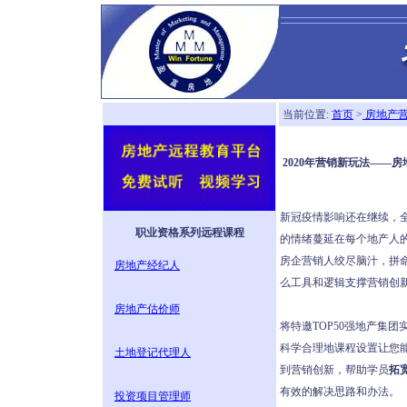
当前位置:
首页
>
房地产
2020年营销新玩法——
新冠疫情影响还在继续，
职业资格系列远程课程
的情绪蔓延在每个地产人
房企营销人绞尽脑汁，拼命
房地产经纪人
么工具和逻辑支撑营销创
房地产估价师
将特邀TOP50强地产集
科学合理地课程设置让您
土地登记代理人
到营销创新，帮助学员
拓
有效的解决思路和办法。
投资项目管理师