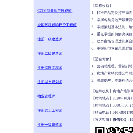
【课程收益】
CCIM商业地产投资师
1、找准产品定位打开局
2、掌握各类房地产最新
全国环境影响评价工程师
3、掌握策划基本法则、
4、重点掌握如何解决项
注册一级建造师
5、助力案场管理达到新台
6、掌握新型营销思维逻
注册二级建造师
【适合对象】
1、营销总经理、营销副
注册监理工程师
2、房地产营销代理公司
3、温馨提醒：本课程适
注册城市规划师
【组织机构】房地产培
物业管理师
【时间地点】2020年10月
【时间地点】3500元/
注册岩土工程师
【联系电话】010-68011
【官方客服】
微信/QQ：190
注册一级建筑师