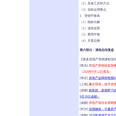
（2）具体工具和方法
（3）实际运用要点
2、营销平衡表
（1）指标分解
（2）波段设置
（3）费用平衡
（4）月度总纲
第六部分：课程总结复盘
【更多房地产营销课程安
[青岛]
房地产营销操盘策
（2020年9月12日青岛）
[保定]
房地产金牌销售顾问
[上海]
赢在现场：提升房地
[成都]
新客群、新视野下的
9月19日成都）
[成都]
房地产项目全周期客
[长沙]
业绩确保：引爆房产
[成都]
2020年房地产全