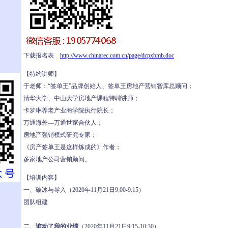
下载报名表
http://www.chinarec.com.cn/page/dcpxbmb.doc
【特约讲师】
于老师：“签单王”品牌创始人、签单王房地产营销智库总顾问；
清华大学、中山大学房地产课程特聘讲师；
卡罗琳养老产业商学院执行院长；
万通海外—万通世家合伙人；
房地产强销模式研究专家；
《房产签单王是这样炼成的》作者；
多家地产公司营销顾问。
【培训内容】
一、破冰与导入（2020年11月21日9:00-9:15）
团队组建
二、谁动了我的业绩
（2020年11月21日9:15-10:30）