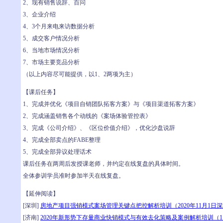
2、现有销售说辞、百问
3、企业介绍
4、3个月来电来访数据分析
5、成交客户情况分析
6、当地市场情况分析
7、市场主要竞品分析
（以上内容尽可能提供，以1、2两项为主）
【课后任务】
1、完成并优化《项目自销团队拓客方案》与《项目渠道拓客方案》
2、完成涵盖销售各个动线的《案场体验管控表》
3、完成《公司介绍》、《区位价值介绍》，优化沙盘说辞
4、完成全部卖点的FABE整理
5、完成全部异议处理话术
课后任务在两周后发授课老师，并约定在线复盘的具体时间。
全体参训学员准时参加半天在线复盘。
【延伸阅读】
[深圳]
房地产项目强销模式案场管理关键点把控解析培训（2020年11月1日
[济南]
2020年新形势下存量商业快销模式与有效去化策略及案例解析培训（1