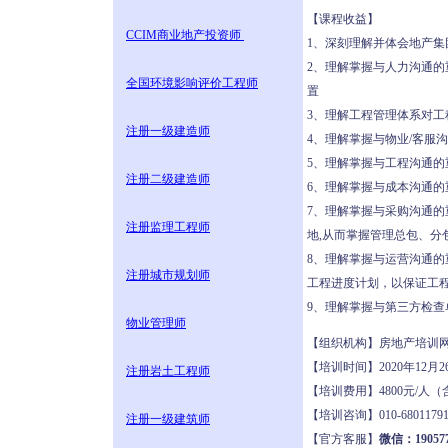
【课程收益】
CCIM商业地产投资师
1、深刻理解并体会地产
2、理解掌握与人力沟通
全国环境影响评价工程师
置
3、理解工程管理体系对
注册一级建造师
4、理解掌握与物业/客服
5、理解掌握与工程沟通
注册二级建造师
6、理解掌握与成本沟通
7、理解掌握与采购沟通
注册监理工程师
地,从而掌握管理总包、分
8、理解掌握与运营沟通
注册城市规划师
工程进度计划，以保证工
9、理解掌握与第三方检
物业管理师
【组织机构】房地产培
【培训时间】2020年12月
注册岩土工程师
【培训费用】4800元/
【培训咨询】010-680117
注册一级建筑师
【官方客服】
微信：190577