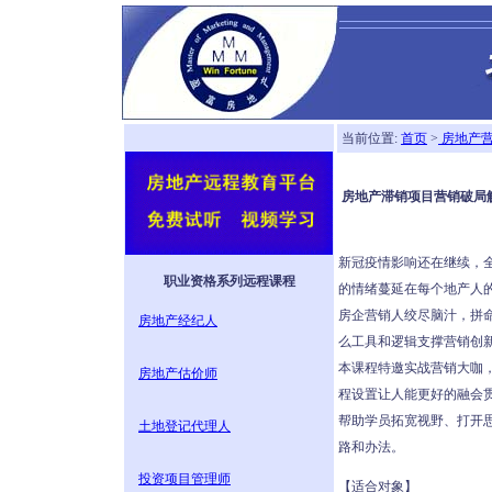
当前位置:
首页
>
房地产
房地产滞销项目营销破局解
新冠疫情影响还在继续，
职业资格系列远程课程
的情绪蔓延在每个地产人
房企营销人绞尽脑汁，拼命
房地产经纪人
么工具和逻辑支撑营销创
本课程特邀实战营销大咖
房地产估价师
程设置让人能更好的融会
帮助学员拓宽视野、打开
土地登记代理人
路和办法。
投资项目管理师
【适合对象】