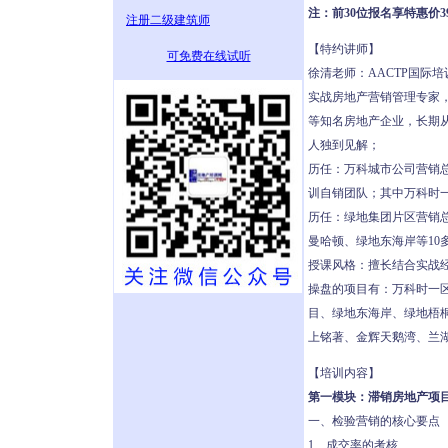
注：前30位报名享特惠价39
注册二级建筑师
【特约讲师】
可免费在线试听
徐清老师：AACTP国际
实战房地产营销管理专家，
等知名房地产企业，长期
人独到见解；
历任：万科城市公司营销
训自销团队；其中万科时
历任：绿地集团片区营销
曼哈顿、绿地东海岸等10
授课风格：擅长结合实战
操盘的项目有：万科时一区
目、绿地东海岸、绿地梧
上铭著、金辉天鹅湾、兰
【培训内容】
第一模块：滞销房地产项
一、检验营销的核心要点
1、成交率的考核