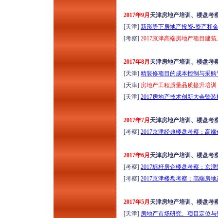
风险应对及税负合规
构建培训（8月15-16
2017年9月
天津房地产培训、楼盘考
日成都）
[天津]
新形势下房地产投资-资产和金
建工司法解释（二）
[考察]
2017京津高端房地产项目建筑
新规深度研判与风控
维权实战研修（2026
2017年8月
天津房地产培训、楼盘考
年8月15-16日郑州）
[天津]
精装修项目的成本控制与采购管
走进银川，区域标杆
[天津]
房地产工程质量品质提升培训
房企经典项目考察，
[天津]
2017房地产技术创新大会暨
吃透长效运营逻辑
（2026年8月15-16
2017年7月
天津房地产培训、楼盘考
日）
[考察]
2017京津经典楼盘考察：高端
2017年6月
天津房地产培训、楼盘考
[考察]
2017标杆房企楼盘考察：京津
[考察]
2017京津楼盘考察：高端房地
2017年5月
天津房地产培训、楼盘考
[天津]
房地产市场研究、项目定位与销