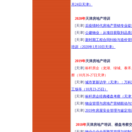
险防范培训（2026年
月24日天津）
8月13日昆明）
城市更新运营思维模
2020年
天津房地产培训
式全流程风险防范解
[天津]
后疫情时代房地产营销专业提升培
析与操盘实践分享培
[天津]
公建物业：从项目获取到品质展
训（2026年8月14-15
[天津]
新时期工程合同纠纷与造价管
日武汉）
培训（2020年1月10日天津）
城市更新项目落地操
盘实战方案班（2026
2019年
天津房地产培训
年8月14-16日成都）
[天津]
标杆房企（龙湖、绿城、泰禾
走进天津：深研全首
察（10月26-27日天津）
层架空新模式-金茂、
[天津]
城市更新访学（天津）：万科
绿城、保利、中海等
工场等（10月23-25日）
经典项目研学（2026
[天津]
标杆房企经典楼盘考察（天津）
年8月14-15日）
[天津]
物业管理与房地产营销联动与实
走进永威服务：深研
[天津]
2019年房屋安全管理与鉴定培
高品质物业实践落地
做法和经验（2026年
2018年
天津房地产培训、楼盘考察
8月14-15日郑州）
[天津]
物业企业全面预算管理与控制实