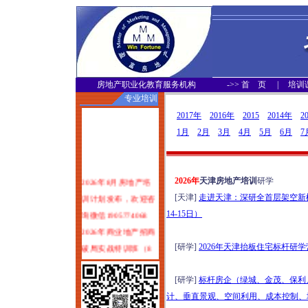
房地产职业化教育服务机构
->>
首 页
|
培训
专业培训
2017年
2016年
2015
2014年
2
1月
2月
3月
4月
5月
6月
7
2026年8月房地产培
2026年
天津房地产培训
研学
训计划发布，欢迎咨
[天津]
走进天津：深研全首层架空新模
询微信1905774068
14-15日）
2026年商业地产招商
破局实战特训班（8
[研学]
2026年天津抬板住宅标杆研学
月1-2日郑州）
塑造服务力：可落地
[研学]
标杆房企（绿城、金茂、保利、
可变现的物业服务品
计、垂直景观、空间利用、成本控制、