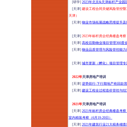
务、合规、内控、风
[研学]
2023年北京&天津标杆产业园区
险、审计“五位一体
[天津]
建设工程合同关键风险管控暨工
化” 构建专题培训
天津）
（2026年8月12日西
[天津]
物业市场拓展战略思维提升及招投
安）
2026探访中国“好房
[天津]
2023年标杆房企经典楼盘考
子”：新规2.0成都住
[天津]
高校后勤物业项目管理360度全景
宅标杆项目研学（8
[天津]
物业品质管理与风险管控能力提
月13-14日成都）
新基建格局下工程项
[天津]
城市更新（孵化）项目管理专题培
目（DB&EPC）造价
管控、招采优化、结
2022年
天津房地产培训
算审计与争议破局高
[天津]
逆势前行-下行期地产抢回款营
级研修（2026年8月
[天津]
建设工程全过程造价管控与结算
13日昆明）
“十五五”规划基建领
2021年
天津房地产培训
域高质量发展：人工
[天津]
2021年标杆房企经典楼盘
智能+工程建设项目
室内精装考察（6月19-20日）
全流程精益管控与风
[天津]
2021年建筑行业21大税务