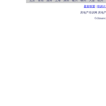
北京 青岛 淄博 上海 深圳 银川 柳州 大连 杭州 
盈富联盟
|
培训计
房地产培训网 房地产培
©chinarec