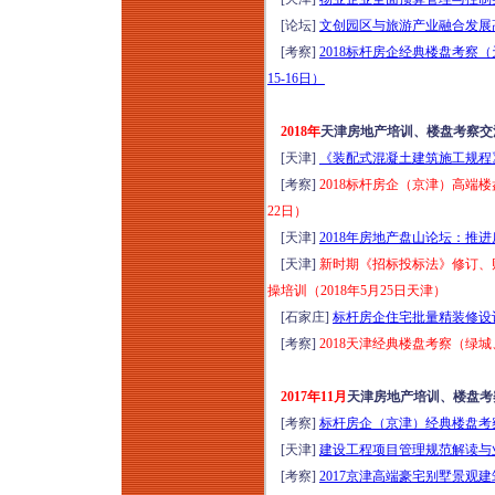
新清单计价标准与施
[论坛]
文创园区与旅游产业融合发展高峰
工合同司法解释
[考察]
2018标杆房企经典楼盘考察
（二）（征求意见
15-16日）
稿）深度解读暨建设
工程合同风险点、结
2018年
天津房地产培训、楼盘考察交
算、索赔、审计、财
[天津]
《装配式混凝土建筑施工规程》
评及司法鉴定审理实
[考察]
2018标杆房企（京津）高端
务专题培训（2026年
22日）
8月14日哈尔滨）
[天津]
2018年房地产盘山论坛：推
2026小体量商业运营
[天津]
新时期《招标投标法》修订、
提效与营收增量实战
操培训（2018年5月25日天津）
特训班（8月15-16日
[石家庄]
标杆房企住宅批量精装修设计
成都）
[考察]
2018天津经典楼盘考察（绿城
优秀物业管理项目经
理训练营（2026年8
2017年11月
天津房地产培训、楼盘考
月15-16日成都）
[考察]
标杆房企（京津）经典楼盘考察
2026年工程挂靠、建
[天津]
建设工程项目管理规范解读与
筑劳务税务稽查高频
[考察]
2017京津高端豪宅别墅景观建