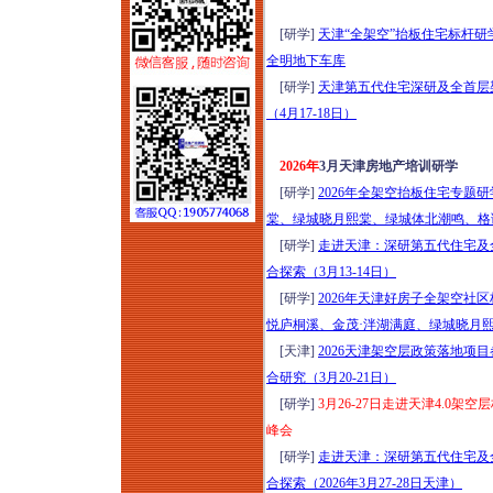
质体系打造实战培训
（2026年8月1-2日哈
[研学]
天津“全架空”抬板住宅标杆研
尔滨）
全明地下车库
2026年项目谋划、资
[研学]
天津第五代住宅深研及全首层
金申报、城市更新、
（4月17-18日）
国企市场化转型实操
高级研修（8月6日西
2026年
3月天津房地产培训研学
安）
[研学]
2026年全架空抬板住宅专题研
全域六网投融资规划
棠、绿城晓月熙棠、绿城体北潮鸣、格
与市场拓展能力高阶
[研学]
走进天津：深研第五代住宅及
培训（2026年8月7-8
合探索（3月13-14日）
日北京）
[研学]
2026年天津好房子全架空社区
嵌入式社区+居家养
悦庐桐溪、金茂·泮湖满庭、绿城晓月
老落地实操研学
[天津]
2026天津架空层政策落地项
（2026年8月7日-9日
合研究（3月20-21日）
济南）
[研学]
3月26-27日走进天津4.
新版清单计价标准落
峰会
地实操、造价争议化
[研学]
走进天津：深研第五代住宅及
解与全过程造价合规
合探索（2026年3月27-28日天津）