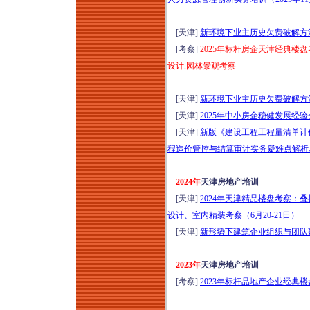
日郑州）
2026年康养项目定位
[天津]
新环境下业主历史欠费破解方
设计与营销运营提升
[考察]
2025年标杆房企天津经典楼盘
研讨暨项目考察（8
设计.园林景观考察
月8-9日上海）从定位
筹开、空间设计、品
[天津]
新环境下业主历史欠费破解方
牌营销到运营管理全
[天津]
2025年中小房企稳健发展经验交
生命周期
[天津]
新版《建设工程工程量清单计价标
2026年云南温泉水疗
程造价管控与结算审计实务疑难点解析培训
运动疗愈+爱情疗愈
标杆项目考察（8月9-
2024年
天津房地产培训
12日）
[天津]
2024年天津精品楼盘考察
国企央企及事业单位
设计、室内精装考察（6月20-21日）
项目全生命周期管理
[天津]
新形势下建筑企业组织与团队建
实战能力提升专题培
训（2026年8月11-12
2023年
天津房地产培训
日成都）
[考察]
2023年标杆品地产企业经典楼
穿透式监管下国企法