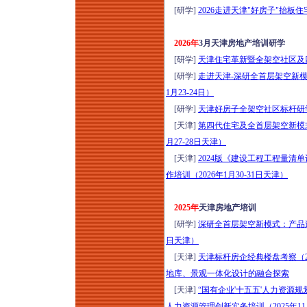
管理专题培训（2026
[研学]
2026走进天津"好房子"抬板住
年8月7日西安）
存量时代地产新媒体
2026年
3月天津房地产培训研学
全域营销体系（短视
[研学]
天津住宅革新暨全架空社区及四代
频+小红书+短剧+直
[研学]
走进天津-深研全首层架空新模
播）高效获客全链路
1月23-24日）
落地转化实战培训
[研学]
天津好房子全架空社区标杆研学（2
（2026年8月8-9日郑
[天津]
第四代住宅及全首层架空新模式
州）
月27-28日天津）
商业地产全流程与资
[天津]
2024版《建设工程工程量
产管理提升研修（8
作培训（2026年1月30-31日天津）
月8-9日石家庄）公募
REITs解析、策划定
2025年
天津房地产培训
位、收益测算、筹备
[研学]
深研全首层架空新模式：产品迭代
期招商与开业后资产
日天津）
增值经营实操心法
[天津]
天津标杆房企经典楼盘考察（20
2026年商业标杆项目
地库、景观一体化设计的融合探索
会员运营与直播营销
[天津]
“国有企业'十五五'人力资源
实战特训班（8月8-9
人力资源管理创新实务培训（2025年11