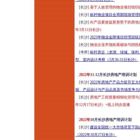
[长沙]
基于人效管理的物业项目组织效
[长沙]
标杆物业项目全周期现场管理能
[长沙]
向产品要效益新形势下的房地产
年3月11日长沙）
[长沙]
2023年物业金牌项目经理训练
[长沙]
物业企业市场拓展秘诀与招投标
[考察]
标杆房企（龙湖、绿城、保利
型、室内设计考察（3月30-31日长沙）
2022年
11-12月长沙房地产培训计划
[长沙]
2022年房地产产品力提升五
掘、产品设计与产品品质及市场竞争力提升
[长沙]
房地产工程质量精细化管理与关
年12月17日长沙）+线上同步直播
2022年
10月长沙房地产培训计划
[长沙]
建设全国统一大市场背景下国
（2022年10月27日长沙）