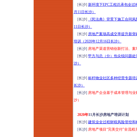
[长沙]
新环境下EPC工程总承包全过
月11日长沙）
[长沙]
《民法典》背景下施工合同风险
11日长沙）
[长沙]
房地产案场高成交率提升新突
培训（2020年12月16日长沙）
[长沙]
房地产渠道营销创新打法、案场
[长沙]
甲方与总（分）包尖锐问题处理
沙）
[长沙]
标杆物业社区多种经营专题培训
长沙）
[长沙]
房地产企业基于成本管理与业财
沙）
2020年
11月长沙房地产培训计划
[长沙]
建筑业全过程财税风险管控和税
[长沙]
房地产项目“完美交付”全流程关