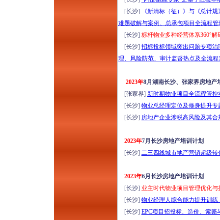
[长沙]
《新清标（征）》与《总计规
难题破解与案例、总承包项目全流程管
[长沙]
标杆物业多种经营体系360°解
[长沙]
招标投标领域突出问题专项治
理、风险防范、审计监督热点及全流程实
2023年
8月湖南长沙、张家界房地产
[张家界]
新时期物业项目全流程管控实
[长沙]
物业总经理定位及修身提升专题培
[长沙]
房地产企业涉税高风险及其合规
2023年
7月长沙房地产培训计划
[长沙]
二三四线城市地产营销超级转化
2023年
6月长沙房地产培训计划
[长沙]
业主时代物业项目管理优化与提
[长沙]
物业经理人综合能力提升训练（2
[长沙]
EPC项目招投标、造价、索赔