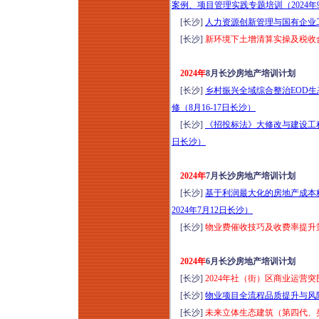
案例、项目管理实践专题培训（2024年
[长沙]
人力资源创新管理与国有企业
[长沙]
新环境下土增清算实操及税收合规
2024年
8月长沙房地产培训计划
[长沙]
乡村振兴全域综合整治EOD
修（8月16-17日长沙）
[长沙]
《招投标法》大修改与建设工程
日长沙）
2024年
7月长沙房地产培训计划
[长沙]
基于利润最大化的房地产成本
2024年7月12日长沙）
[长沙]
物业费催收技巧及收费率提升
2024年
6月长沙房地产培训计划
[长沙]
2024年社（街）区商业运营突
[长沙]
物业项目全流程品质提升与风险管
[长沙]
未来立体生态建筑（第四代、类