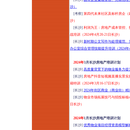
沙）
[考察]
第四代未来社区及标杆房企（
沙）
[长沙]
利润为王：房地产成本管控、
战培训（2024年4月20-21日长沙）
[长沙]
新时期公文写作与处理规范、
办公室综合管理技能提升培训（2024年
2024年
3月长沙房地产培训计划
[长沙]
高质量背景下的物业服务力提升与
[长沙]
房地产抖音短视频直播实景实
籍特训（2024年3月16-17日长沙）
[长沙]
2024年街区商业（商业街）精
[长沙]
物业市场拓展技巧与招投标核心
日长沙）
2024年
1月长沙房地产培训计划
[长沙]
优秀物业项目经理资质模型解析