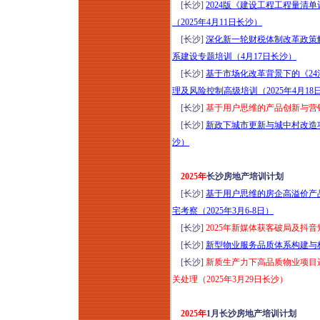
[长沙]
2024版《建设工程工程量清
构建培训（8月15-16
（2025年4月11日长沙）
日成都）
[长沙]
深化新一轮财税体制改革政策
建工司法解释（二）
系建设专题培训（4月17日长沙）
新规深度研判与风控
[长沙]
基于市场化改革背景下的《24
维权实战研修（2026
理及风险控制高级培训（2025年4月18
年8月15-16日郑州）
[长沙]
基于用户思维的产品创新与营销破
走进银川，区域标杆
[长沙]
新政下城市更新与城中村改造项
房企经典项目考察，
沙）
吃透长效运营逻辑
（2026年8月15-16
2025年
长沙房地产培训计划
日）
[长沙]
基于用户思维的房企高溢价产
宅考察（2025年3月6-8日）
[长沙]
2025年新媒体获客破局及抖音
[长沙]
新型物业服务品质体系构建与标杆
[长沙]
新质生产力下高品质物业项目
关处理（2025年3月29日长沙）
2025年
1月长沙房地产培训计划