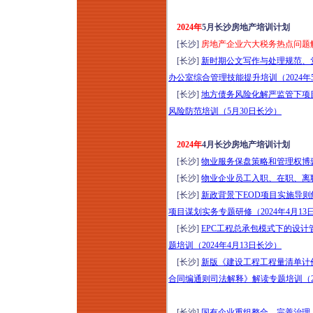
2024年
5月长沙房地产培训计划
[长沙]
房地产企业六大税务热点问题解
[长沙]
新时期公文写作与处理规范、
办公室综合管理技能提升培训（2024年
[长沙]
地方债务风险化解严监管下项
风险防范培训（5月30日长沙）
2024年
4月长沙房地产培训计划
[长沙]
物业服务保盘策略和管理权博弈训
[长沙]
物业企业员工入职、在职、离职
[长沙]
新政背景下EOD项目实施导
项目谋划实务专题研修（2024年4月13
[长沙]
EPC工程总承包模式下的设计
题培训（2024年4月13日长沙）
[长沙]
新版《建设工程工程量清单计
合同编通则司法解释》解读专题培训（20
[长沙]
国有企业重组整合、完善治理、