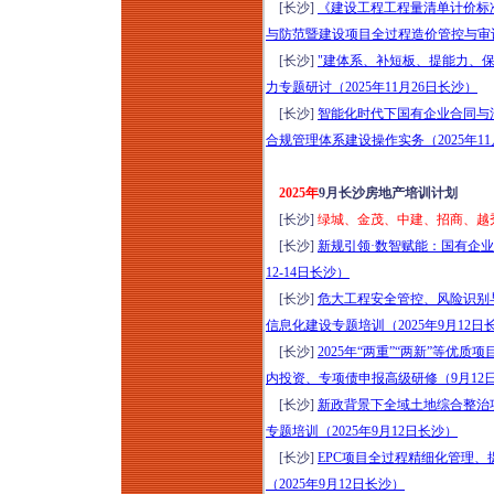
[长沙]
《建设工程工程量清单计价标准》
险、审计“五位一体
与防范暨建设项目全过程造价管控与审计
化” 构建专题培训
[长沙]
"建体系、补短板、提能力、
（2026年8月12日西
力专题研讨（2025年11月26日长沙）
安）
[长沙]
智能化时代下国有企业合同与
2026探访中国“好房
合规管理体系建设操作实务（2025年11
子”：新规2.0成都住
宅标杆项目研学（8
2025年
9月长沙房地产培训计划
月13-14日成都）
[长沙]
绿城、金茂、中建、招商、越秀、
新基建格局下工程项
[长沙]
新规引领·数智赋能：国有企业
目（DB&EPC）造价
12-14日长沙）
管控、招采优化、结
[长沙]
危大工程安全管控、风险识别
算审计与争议破局高
信息化建设专题培训（2025年9月12日
级研修（2026年8月
[长沙]
2025年“两重”“两新”等
13日昆明）
内投资、专项债申报高级研修（9月12
“十五五”规划基建领
[长沙]
新政背景下全域土地综合整治
域高质量发展：人工
专题培训（2025年9月12日长沙）
智能+工程建设项目
[长沙]
EPC项目全过程精细化管理
全流程精益管控与风
（2025年9月12日长沙）