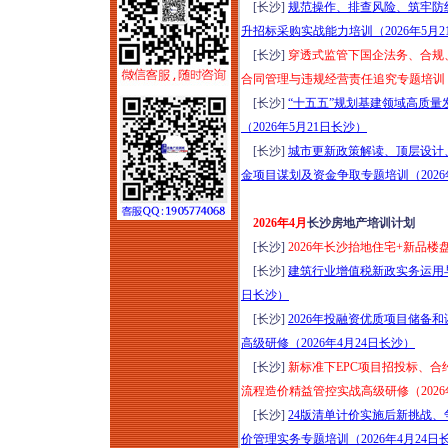
[长沙]
规范操作、排查风险、筑牢防
（2026年8月1-2日哈
升招标采购实战能力培训（2026年5月2
尔滨）
[长沙]
穿透式监管下国企法务、合规
2026年项目谋划、资
合同管理与违规经营责任追究专题培训（2
金申报、城市更新、
[长沙]
“十五五”规划基建领域高质
国企市场化转型实操
（2026年5月21日长沙）
高级研修（8月6日西
[长沙]
城市更新政策解读、顶层设计
安）
金项目谋划及资金争取专题培训（2026年
全域六网投融资规划
与市场拓展能力高阶
2026年4月
长沙房地产培训计划
培训（2026年8月7-8
[长沙]
2026年长沙抬地住宅+新品楼盘
日北京）
[长沙]
建筑行业增值税新政实务运用与风
嵌入式社区+居家养
日长沙）
老落地实操研学
[长沙]
2026年投融资优质项目储备和
（2026年8月7日-9日
高级研修（2026年4月24日长沙）
济南）
[长沙]
新标准下EPC项目招投标、合
新版清单计价标准落
流程造价精益管控实战高级研修（2026
地实操、造价争议化
[长沙]
24版清单计价实施后新挑战
解与全过程造价合规
价管理实务专题培训（2026年4月24日