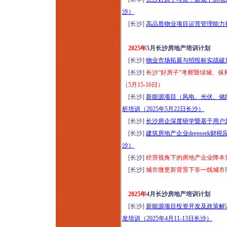
新清单计价标准与施
沙）
工合同司法解释
[长沙]
高品质物业项目运营管理能力提升
（二）（征求意见
稿）深度解读暨建设
2025年
5月长沙房地产培训计划
工程合同风险点、结
[长沙]
物业市场拓展与招投标实战破局研
算、索赔、审计、财
[长沙]
长沙“好房子”考察暨绿城、
评及司法鉴定审理实
（5月15-16日）
务专题培训（2026年
[长沙]
新能源项目（风电、光伏、储
8月14日哈尔滨）
析培训（2025年5月22日长沙）
2026小体量商业运营
[长沙]
长沙房企深度研学暨基于用户思维
提效与营收增量实战
[长沙]
建筑房地产企业deepseek财
特训班（8月15-16日
沙）
成都）
[长沙]
经营视角下的房地产企业降本策
优秀物业管理项目经
[长沙]
城市微更新背景下非一线城市商
理训练营（2026年8
月15-16日成都）
2025年
4月长沙房地产培训计划
2026年工程挂靠、建
[长沙]
新能源项目投资开发及政策解
筑劳务税务稽查高频
发培训（2025年4月11-13日长沙）
风险应对及税负合规