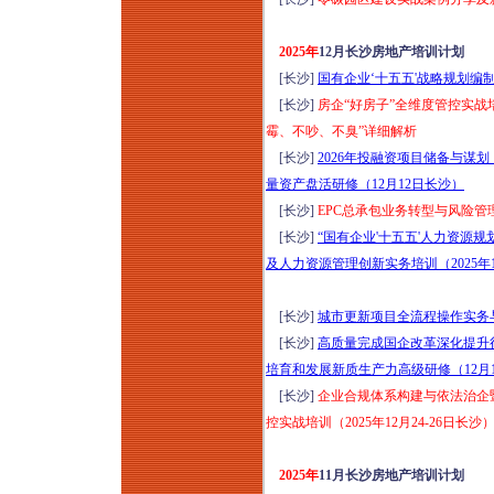
日郑州）
2026年康养项目定位
2025年
12月长沙房地产培训计划
设计与营销运营提升
[长沙]
国有企业‘十五五'战略规划编制
研讨暨项目考察（8
[长沙]
房企“好房子”全维度管控实战培
月8-9日上海）从定位
霉、不吵、不臭”详细解析
筹开、空间设计、品
[长沙]
2026年投融资项目储备与谋
牌营销到运营管理全
量资产盘活研修（12月12日长沙）
生命周期
[长沙]
EPC总承包业务转型与风险管理
2026年云南温泉水疗
[长沙]
“国有企业'十五五'人力资源
运动疗愈+爱情疗愈
及人力资源管理创新实务培训（2025年1
标杆项目考察（8月9-
12日）
[长沙]
城市更新项目全流程操作实务与
国企央企及事业单位
[长沙]
高质量完成国企改革深化提升
项目全生命周期管理
培育和发展新质生产力高级研修（12月
实战能力提升专题培
[长沙]
企业合规体系构建与依法治企
训（2026年8月11-12
控实战培训（2025年12月24-26日长沙
日成都）
穿透式监管下国企法
2025年
11月长沙房地产培训计划
务、合规、内控、风