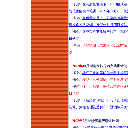
[长沙]
在高质量发展下，EOD模式
防范化解操作培训（2023年11月25日
[长沙]
高质量发展下，分类盘活存量资
目操作实务培训（2023年11月25日长沙
[长沙]
智慧税务下建筑房地产业涉税问题
日长沙）
[考察]
长沙第四代未来社区\2023
沙）
2023年
10月湖南长沙房地产培训计划
[长沙]
标杆房企地库优化专题实战案例解
[长沙]
2023年成长型物企高质量发展
[长沙]
住宅、商铺、车位营销去化新思维
日长沙）
[长沙]
《新清标（征）》与《总计规
结算、索赔管理及造价审计暨招标采购管
2023年
9月长沙房地产培训计划
[长沙]
“内部赋能专家”之基于经验萃取