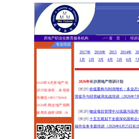
房地产职业化教育服务机构
->>
首 页
|
培训
专业培训
2017年
2016年
2015
2014年
2
1月
2月
3月
4月
5月
6月
7
2026年8月房地产培
2026年
长沙房地产培训计划
训计划发布，欢迎咨
[长沙]
价值重构与利润增长：多业态
询微信1905774068
营提升与经营破局实战培训（2026年7月
2026年商业地产招商
破局实战特训班（8
[长沙]
物业项目管理中AI实践与应用专
月1-2日郑州）
[长沙]
十五五规划下全面深化国有企
塑造服务力：可落地
操作实务专题培训（2026年6月25日长
可变现的物业服务品
质体系打造实战培训