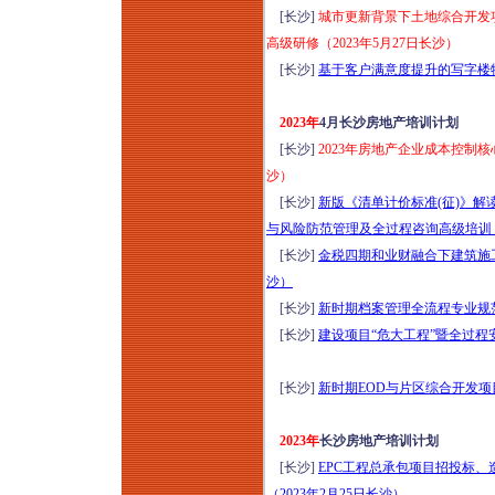
[长沙]
城市更新背景下土地综合开发
高级研修（2023年5月27日长沙）
[长沙]
基于客户满意度提升的写字楼物
2023年
4月长沙房地产培训计划
[长沙]
2023年房地产企业成本控制
沙）
[长沙]
新版《清单计价标准(征)》解
与风险防范管理及全过程咨询高级培训（
[长沙]
金税四期和业财融合下建筑施工
沙）
[长沙]
新时期档案管理全流程专业规范
[长沙]
建设项目“危大工程”暨全过程安
[长沙]
新时期EOD与片区综合开发项
2023年
长沙房地产培训计划
[长沙]
EPC工程总承包项目招投标
（2023年2月25日长沙）