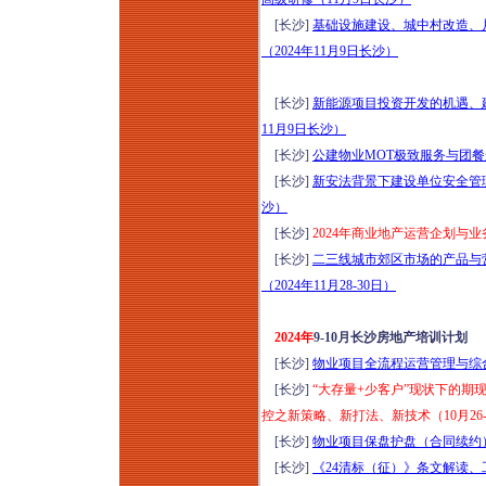
[长沙]
基础设施建设、城中村改造、
（2024年11月9日长沙）
[长沙]
新能源项目投资开发的机遇、建
11月9日长沙）
[长沙]
公建物业MOT极致服务与团餐运
[长沙]
新安法背景下建设单位安全管理
沙）
[长沙]
2024年商业地产运营企划与业
[长沙]
二三线城市郊区市场的产品与
（2024年11月28-30日）
2024年
9-10月长沙房地产培训计划
[长沙]
物业项目全流程运营管理与综合能
[长沙]
“大存量+少客户”现状下的
控之新策略、新打法、新技术（10月26-
[长沙]
物业项目保盘护盘（合同续约）策
[长沙]
《24清标（征）》条文解读、