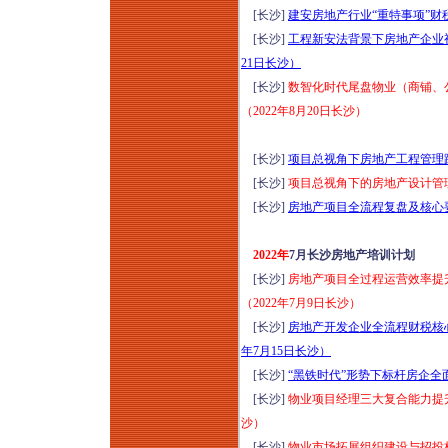
[长沙]
建安房地产行业“重特事项”财税
[长沙]
工程新安法背景下房地产企业视
21日长沙）
[长沙]
数智化时代尾盘物业（商铺、
（2022年8月20日长沙）
[长沙]
项目总视角下房地产工程管理跨
[长沙]
项目总视角下的房地产设计管
[长沙]
房地产项目全流程复盘及核心要
2022年
7月长沙房地产培训计划
[长沙]
房地产项目全过程运营效率提
（2022年7月9日长沙）
[长沙]
房地产开发企业全流程财税核心
年7月15日长沙）
[长沙]
“黑铁时代”形势下标杆房企全面
[长沙]
物业项目经理三大复合能力提升
沙）
[长沙]
物业市场拓展组织建设与招投