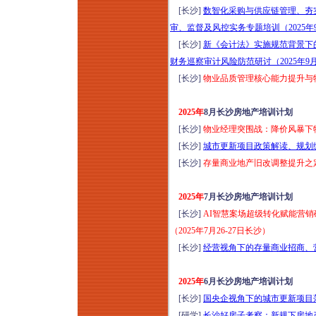
险防范培训（2026年
[长沙]
数智化采购与供应链管理、夯
8月13日昆明）
审、监督及风控实务专题培训（2025年
城市更新运营思维模
[长沙]
新《会计法》实施规范背景下
式全流程风险防范解
财务巡察审计风险防范研讨（2025年9月
析与操盘实践分享培
[长沙]
物业品质管理核心能力提升与物业
训（2026年8月14-15
日武汉）
2025年
8月长沙房地产培训计划
城市更新项目落地操
[长沙]
物业经理突围战：降价风暴下物
盘实战方案班（2026
[长沙]
城市更新项目政策解读、规划编制
年8月14-16日成都）
[长沙]
存量商业地产旧改调整提升之定
走进天津：深研全首
层架空新模式-金茂、
2025年
7月长沙房地产培训计划
绿城、保利、中海等
[长沙]
AI智慧案场超级转化赋能营销
经典项目研学（2026
（2025年7月26-27日长沙）
年8月14-15日）
[长沙]
经营视角下的存量商业招商、营
走进永威服务：深研
高品质物业实践落地
2025年
6月长沙房地产培训计划
做法和经验（2026年
[长沙]
国央企视角下的城市更新项目落地
8月14-15日郑州）
[研学]
长沙好房子考察：新规下房地产高