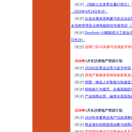
管理专题培训（2026
[长沙]
《招标人主体责任履行指引》
年8月7日西安）
（2026年4月24日长沙）
存量时代地产新媒体
[长沙]
企业合规体系构建与依法治企
全域营销体系（短视
全流程管理及法律风险防控专题培训（202
频+小红书+短剧+直
[长沙]
DeepSeek+AI赋能危大工
播）高效获客全链路
日长沙）
落地转化实战培训
[长沙]
连锁门店AI实操与业绩提升特训（
（2026年8月8-9日郑
州）
2026年
3月长沙房地产培训计划
商业地产全流程与资
[长沙]
2026社区商业运营力提升特训（
产管理提升研修（8
[长沙]
房地产新媒体营销有效获客及高效
月8-9日石家庄）公募
[长沙]
突围：物业人对客能力快速提升专
REITs解析、策划定
[长沙]
招投标行为规范、合规风险防范
位、收益测算、筹备
[长沙]
产业招商运营、融资化债及投融资
期招商与开业后资产
增值经营实操心法
2026年
1月长沙房地产培训计划
2026年商业标杆项目
[长沙]
2026年存量商业地产旧改调
会员运营与直播营销
[长沙]
商业项目招商困境诊断与招商运营
实战特训班（8月8-9
[长沙]
零碳园区建设实战案例分享及新