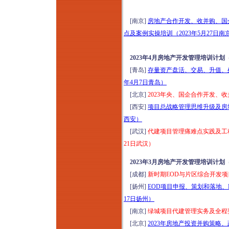
[南京]
房地产合作开发、收并购、国
点及案例实操培训（2023年5月27日南
2023年4月房地产开发管理培训计划
[青岛]
存量资产盘活、交易、升值、
年4月7日青岛）
[北京]
2023年央、国企合作开发、
[西安]
项目总战略管理思维升级及房地
西安）
[武汉]
代建项目管理痛难点实践及工程
21日武汉）
2023年3月房地产开发管理培训计划
[成都]
新时期EOD与片区综合开发项
[扬州]
EOD项目申报、策划和落地、
17日扬州）
[南京]
绿城项目代建管理实务及全程要
[北京]
2023年房地产投资并购策