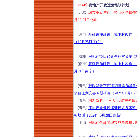
2024年
房地产开发运营培训计划
存量时代地产新媒体
[北京]
城市更新与产业招商运营操作实
全域营销体系（短视
月20-21日北京）
频+小红书+短剧+直
播）高效获客全链路
[厦门]
基础设施建设、城中村改造、
落地转化实战培训
（10月25日厦门）
（2026年8月8-9日郑
州）
[杭州]
房地产项目代建全程实操要点管
商业地产全流程与资
[南宁]
基础设施建设、城中村改造、
产管理提升研修（8
月21日南宁）
月8-9日石家庄）公募
REITs解析、策划定
[青岛]
新政背景下EOD项目实施导
位、收益测算、筹备
项目谋划实务专题研修（2024年6月15
期招商与开业后资产
[青岛]
2024新政：“三大工程”投资
增值经营实操心法
[青岛]
房地产企业投拓新模式探索暨
2026年商业标杆项目
析培训（2024年6月28日青岛）
会员运营与直播营销
[上海]
房地产代建管理实战专题培训暨绿
实战特训班（8月8-9
日郑州）