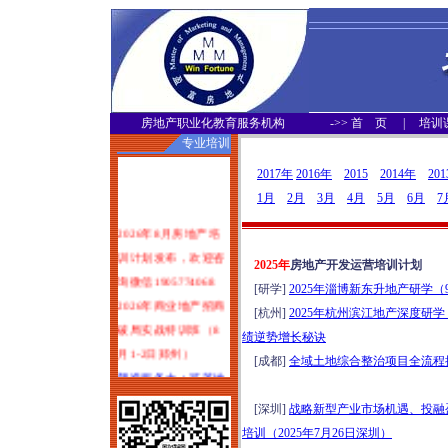
房地产职业化教育服务机构
->>
首 页
|
培训
专业培训
2017年
2016年
2015
2014年
20
1月
2月
3月
4月
5月
6月
7
2026年8月房地产培
训计划发布，欢迎咨
2025年
房地产开发运营培训计划
询微信1905774068
[研学]
2025年淄博新东升地产研学（
2026年商业地产招商
[杭州]
2025年杭州滨江地产深度研学
破局实战特训班（8
绩逆势增长秘诀
月1-2日郑州）
[成都]
全域土地综合整治项目全流程操
塑造服务力：可落地
可变现的物业服务品
[深圳]
战略新型产业市场机遇、投融
质体系打造实战培训
培训（2025年7月26日深圳）
（2026年8月1-2日哈