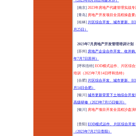
（2023年8月18日乌鲁木齐）
工合同司法解释
[南京]
2023年房地产代建管理实战专
（二）（征求意见
[青岛]
房地产开发项目全流程操盘要点
稿）深度解读暨建设
[桂林]
片区综合开发、城市更新、EO
工程合同风险点、结
月25日）
算、索赔、审计、财
评及司法鉴定审理实
2023年7月房地产开发管理培训计划
务专题培训（2026年
[苏州]
房地产企业合作开发、收并购
8月14日哈尔滨）
年7月7日苏州）
2026小体量商业运营
[呼和浩特]
EOD模式运作、片区综
提效与营收增量实战
培训（2023年7月14日呼和浩特）
特训班（8月15-16日
[合肥]
片区综合开发、城市更新、EO
成都）
月14日合肥）
优秀物业管理项目经
[银川]
城市更新背景下土地综合开发
理训练营（2026年8
高级研修（2023年7月15日银川）
月15-16日成都）
[银川]
房地产项目开发全流程沙盘演练
2026年工程挂靠、建
筑劳务税务稽查高频
[贵阳]
EOD模式运作、片区综合开
风险应对及税负合规
（2023年7月27日贵阳）
构建培训（8月15-16