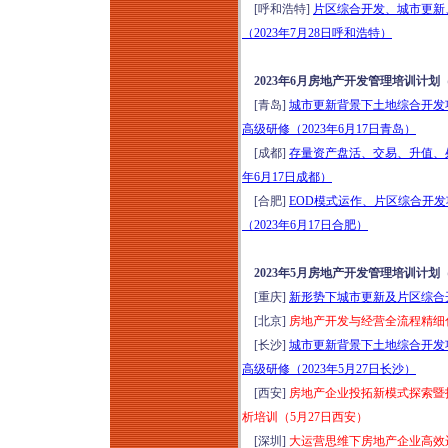
[呼和浩特]
片区综合开发、城市更新
日成都）
（2023年7月28日呼和浩特）
建工司法解释（二）
新规深度研判与风控
2023年6月房地产开发管理培训计划
维权实战研修（2026
[青岛]
城市更新背景下土地综合开发
年8月15-16日郑州）
高级研修（2023年6月17日青岛）
走进银川，区域标杆
[成都]
存量资产盘活、交易、升值、
房企经典项目考察，
年6月17日成都）
吃透长效运营逻辑
[合肥]
EOD模式运作、片区综合开
（2026年8月15-16
（2023年6月17日合肥）
日）
2023年5月房地产开发管理培训计划
[重庆]
新形势下城市更新及片区综合开
[北京]
房地产开发与经营全流程精细化
[长沙]
城市更新背景下土地综合开发
高级研修（2023年5月27日长沙）
[西安]
房地产企业投拓新模式探索暨
析培训（5月27日西安）
[深圳]
大运营思维下房地产企业高效运