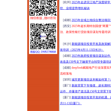
[杭州]
2025年走进滨江地产深度研学
尔滨）
控、业绩逆势增长秘诀
2026年项目谋划、资
金申报、城市更新、
[成都]
2025年全域土地综合整治项
国企市场化转型实操
[西安]
2025年超长期特别国债“两
高级研修（8月6日西
治、政策性银行贷款项目谋划专题培训（
安）
全域六网投融资规划
[长沙]
新能源项目投资开发及政策解
与市场拓展能力高阶
发培训（2025年4月11-13日长沙）
培训（2026年8月7-8
[成都]
2025年政府投资项目谋划运作
日北京）
改造及150号文下融资平台转型专题培训
嵌入式社区+居家养
[成都]
deepSeek赋能地产行业深
老落地实操研学
流程落地
（2026年8月7日-9日
[深圳]
城市更新项目这本账如何算？多
济南）
[厦门]
新政背景下专项债、超长期特
新版清单计价标准落
运作、存量资产盘活及150号文背景下投
地实操、造价争议化
[厦门]
新能源项目投资开发的机遇、建
解与全过程造价合规
月11-13日厦门）
管理专题培训（2026
年8月7日西安）