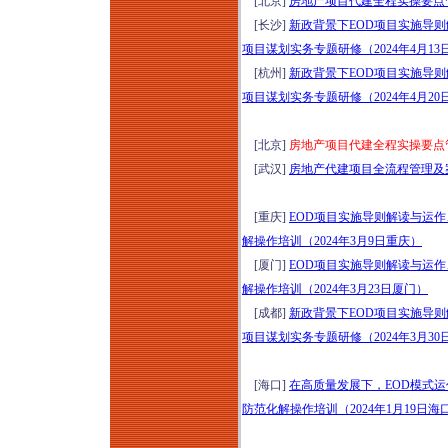
[北京]
房地产项目代建全程实操要点管
2026年康养项目定位
[长沙]
新政背景下EOD项目实施导
设计与营销运营提升
项目谋划实务专题研修（2024年4月13
研讨暨项目考察（8
[杭州]
新政背景下EOD项目实施导
月8-9日上海）从定位
项目谋划实务专题研修（2024年4月20
筹开、空间设计、品
牌营销到运营管理全
[北京]
房地产项目代建全程实操要点管控
生命周期
[武汉]
房地产代建项目全流程管理及案例
2026年云南温泉水疗
运动疗愈+爱情疗愈
[重庆]
EOD项目实施导则解读与运
标杆项目考察（8月9-
解操作培训（2024年3月9日重庆）
12日）
[厦门]
EOD项目实施导则解读与运
国企央企及事业单位
解操作培训（2024年3月23日厦门）
项目全生命周期管理
[成都]
新政背景下EOD项目实施导
实战能力提升专题培
项目谋划实务专题研修（2024年3月30
训（2026年8月11-12
日成都）
[海口]
在高质量发展下，EOD模式
穿透式监管下国企法
防范化解操作培训（2024年1月19日海
务、合规、内控、风
险、审计“五位一体