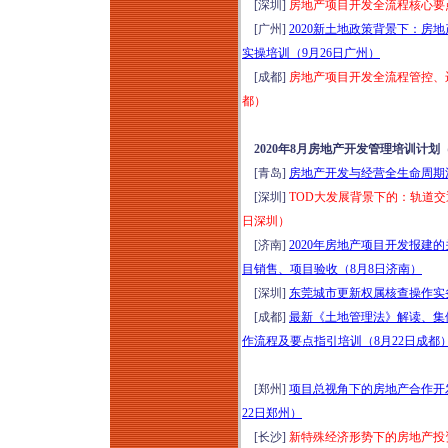
[深圳]
房地产项目开发全流程核心要点
[广州]
2020新土地政策背景下：
实操培训（9月26日广州）
[成都]
房地产项目开发全流程管控、运
都）
2020年8月房地产开发管理培训计划
[青岛]
房地产开发与经营全生命周期沙
[深圳]
TOD大发展背景下的：轨道交
日深圳）
[济南]
2020年房地产项目开发报
目销售、项目验收（8月8日济南）
[深圳]
东莞城市更新权属核查操作实务
[成都]
最新《土地管理法》解读、集
作流程及要点指引培训（8月22日成都
[郑州]
项目总视角下的房地产合作开发
22日郑州）
[长沙]
新特殊经济形势下的房地产投