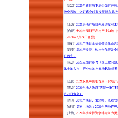
[武汉]
2021年新形势下房企如何
地全风险，做好房企转型发展新布局培训（
[上海]
2021房地产项目开发进度和
[合肥]
土地全周期开发与产业勾地（
（2021年7月24日合肥）
[厦门]
房地产项目全价值链全生命周期
[西安]
房地产投资并购与合作开发全流
日西安）
[长沙]
房企应如何参与《国土空间规
体土地入市、产业勾地与拿地风险规避实战
[合肥]
2021双集中供地背景下房地
[青岛]
2021年地方政府“两新一重
月25日青岛）
[青岛]
房地产项目开发策略、流程管理
[成都]
提速、增效：2021年房地产
[上海]
2021年房企投资拿地竞争力