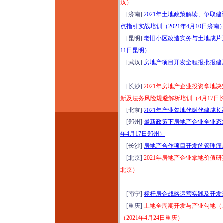
汉）
[济南]
2021年土地政策解读、争
点指引实战培训（2021年4月10日济南
[昆明]
老旧小区改造实务与土地成片
11日昆明）
[武汉]
房地产项目开发全程报批报建及
[长沙]
2021年房地产企业投资拿
新及法务风险规避解析培训（4月17日
[北京]
2021年产业勾地代融代建成
[郑州]
最新政策下房地产企业全业态
年4月17日郑州）
[长沙]
房地产合作项目开发的管理痛点
[北京]
2021年房地产企业拿地价值
北京）
[南宁]
标杆房企战略运营实践及开发运
[重庆]
土地全周期开发与产业勾地（
（2021年4月24日重庆）