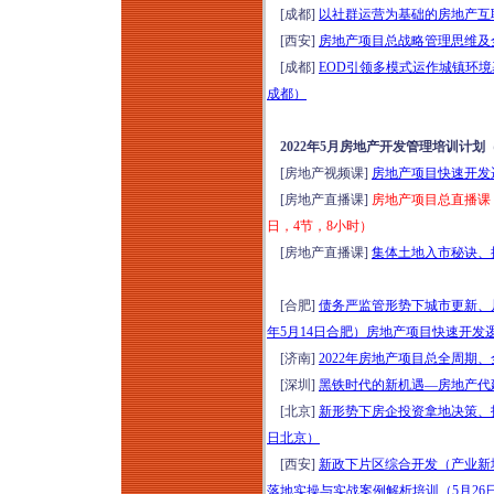
[成都]
以社群运营为基础的房地产互联
[西安]
房地产项目总战略管理思维及全
[成都]
EOD引领多模式运作城镇环境
成都）
2022年5月房地产开发管理培训计划
[房地产视频课]
房地产项目快速开发
[房地产直播课]
房地产项目总直播课：
日，4节，8小时）
[房地产直播课]
集体土地入市秘诀、操
[合肥]
债务严监管形势下城市更新、片
年5月14日合肥）
房地产项目快速开发
[济南]
2022年房地产项目总全周期
[深圳]
黑铁时代的新机遇—房地产代建
[北京]
新形势下房企投资拿地决策、投
日北京）
[西安]
新政下片区综合开发（产业新
落地实操与实战案例解析培训（5月26