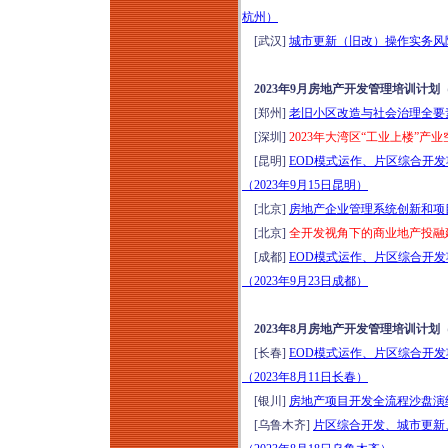
杭州）
城市更新运营思维模
[武汉]
城市更新（旧改）操作实务风险防
式全流程风险防范解
析与操盘实践分享培
2023年9月房地产开发管理培训计划
训（2026年8月14-15
[郑州]
老旧小区改造与社会治理全要素
日武汉）
[深圳]
2023年大湾区“工业上楼”产
城市更新项目落地操
[昆明]
EOD模式运作、片区综合开
盘实战方案班（2026
（2023年9月15日昆明）
年8月14-16日成都）
[北京]
房地产企业管理系统创新和项
走进天津：深研全首
[北京]
全开发视角下的商业地产投融建
层架空新模式-金茂、
[成都]
EOD模式运作、片区综合开
绿城、保利、中海等
（2023年9月23日成都）
经典项目研学（2026
年8月14-15日）
2023年8月房地产开发管理培训计划
走进永威服务：深研
[长春]
EOD模式运作、片区综合开
高品质物业实践落地
（2023年8月11日长春）
做法和经验（2026年
[银川]
房地产项目开发全流程沙盘演练及
8月14-15日郑州）
[乌鲁木齐]
片区综合开发、城市更新
新清单计价标准与施