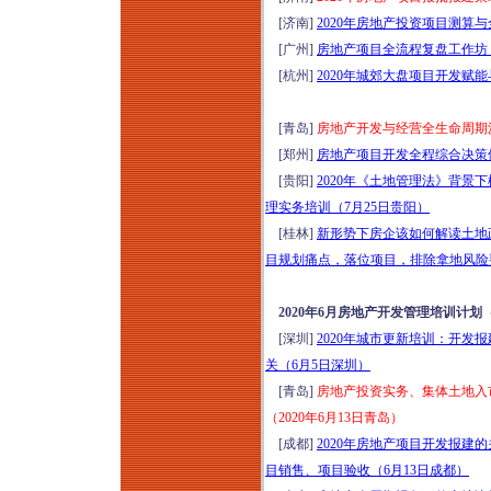
[济南]
2020年房地产投资项目测算与
[广州]
房地产项目全流程复盘工作坊（2
[杭州]
2020年城郊大盘项目开发赋能
[青岛]
房地产开发与经营全生命周期沙
[郑州]
房地产项目开发全程综合决策体
[贵阳]
2020年《土地管理法》背景
理实务培训（7月25日贵阳）
[桂林]
新形势下房企该如何解读土地
目规划痛点，落位项目，排除拿地风险要
2020年6月房地产开发管理培训计划
[深圳]
2020年城市更新培训：开
关（6月5日深圳）
[青岛]
房地产投资实务、集体土地入
（2020年6月13日青岛）
[成都]
2020年房地产项目开发报
目销售、项目验收（6月13日成都）