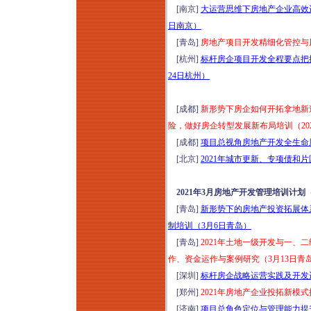
[南京]
大运营思维下房地产企业高效运
日南京）
[青岛]
房地产项目开发精细化管控与风
[杭州]
标杆房企项目开发全程要点把控
24日杭州）
[成都]
新形势下房企如何开拓拿地新
险，做好房企转型发展新布局培训（202
[成都]
项目总视角房地产开发全生命周
[北京]
2021年城市更新、专项债和
2021年3月房地产开发管理培训计划
[青岛]
新形势下的房地产投资拓展体
制培训（3月6日青岛）
[青岛]
2021年土地一级开发与一
作、资金运作与案例研究（3月13日青
[深圳]
标杆房企战略运营实践及开发运
[郑州]
2021年房地产企业投拓新模
[济南]
项目总角色定位与管理能力提升