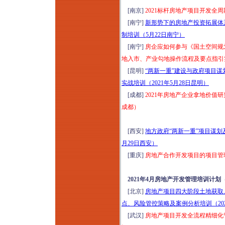
[南京]
2021标杆房地产项目开发全
[南宁]
新形势下的房地产投资拓展体
制培训（5月22日南宁）
[南宁]
房企应如何参与《国土空间规
地入市、产业勾地操作流程及要点指引实战
[昆明]
“两新一重”建设与政府项目
实战培训（2021年5月28日昆明）
[成都]
2021年房地产企业拿地价值
成都）
[西安]
地方政府“两新一重”项目谋划
月29日西安）
[重庆]
房地产合作开发项目的项目管理
2021年4月房地产开发管理培训计划
[北京]
房地产项目四大阶段土地获取
点、风险管控策略及案例分析培训（202
[武汉]
房地产项目开发全流程精细化管