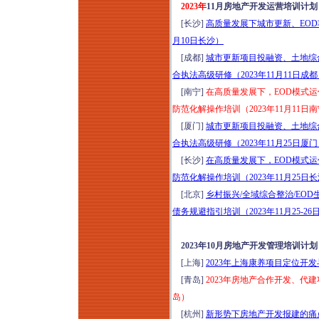
2023年
11月房地产开发运营培训计划
化” 构建专题培训
[长沙]
高质量发展下城市更新、EO
（2026年8月12日西
月10日长沙）
安）
[成都]
城市更新项目投融资、土地综
2026探访中国“好房
合执法高级研修（2023年11月11日成
子”：新规2.0成都住
[南宁]
在高质量发展下，EOD模式
宅标杆项目研学（8
防范化解操作培训（2023年11月11日
月13-14日成都）
[厦门]
城市更新项目投融资、土地综
新基建格局下工程项
合执法高级研修（2023年11月25日厦
目（DB&EPC）造价
[长沙]
在高质量发展下，EOD模式
管控、招采优化、结
防范化解操作培训（2023年11月25日
算审计与争议破局高
[北京]
乡村振兴/全域综合整治/EO
级研修（2026年8月
债务规避指引培训（2023年11月25-2
13日昆明）
“十五五”规划基建领
2023年10月房地产开发管理培训计划
域高质量发展：人工
[上海]
2023年上海康养项目定位开发
智能+工程建设项目
[青岛]
2023年房地产合作开发、代
全流程精益管控与风
岛）
险防范培训（2026年
[杭州]
新形势下房地产开发报建的痛
8月13日昆明）